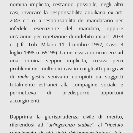
nomina implicita, restando possibile, negli altri
casi, invocare la responsabilita aquiliana ex art.
2043 c.c. o la responsabilita del mandatario per
infedele esecuzione del mandato, oppure
un'azione per ripetizione di indebito ex art. 2033
c.c.(cfr. Trib. Milano 11 dicembre 1997, Cass. 3
luglio 1998 n. 65199). La necessita di ricorrere ad
una nomina seppur implicita, creava pero
problemi nei molteplici casi in cui gli atti piu gravi
di
mala gestio
venivano compiuti da soggetti
totalmente estranei alla compagine sociale e
permetteva di predisporre opportuni
accorgimenti.
Dapprima la giurisprudenza civile di merito,
riferendosi ad "
un'ingerenza stabile
", al "
ripetuto
compimento di atti tipici dell'amministratore
" (cfr.