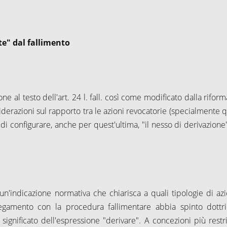
te" dal fallimento
ne al testo dell'art.
24 l
. fall. così come modificato dalla riform
derazioni sul rapporto tra le azioni revocatorie (specialmente q
 di configurare, anche per quest'ultima, "il nesso di derivazione
n'indicazione normativa che chiarisca a quali tipologie di azio
ollegamento con la procedura fallimentare abbia spinto dottr
 significato dell'espressione "derivare". A concezioni più restrit