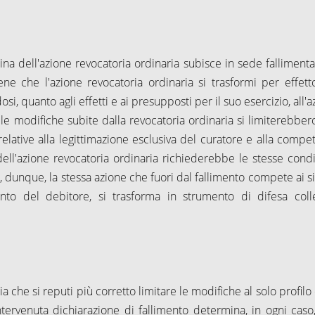
ina dell'azione revocatoria ordinaria subisce in sede fallimentar
iene che l'azione revocatoria ordinaria si trasformi per effett
si, quanto agli effetti e ai presupposti per il suo esercizio, all'
 le modifiche subite dalla revocatoria ordinaria si limiterebbero
. relative alla legittimazione esclusiva del curatore e alla compe
 dell'azione revocatoria ordinaria richiederebbe le stesse condi
e, dunque, la stessa azione che fuori dal fallimento compete ai s
ento del debitore, si trasforma in strumento di difesa colle
ia che si reputi più corretto limitare le modifiche al solo profilo
ntervenuta dichiarazione di fallimento determina, in ogni caso