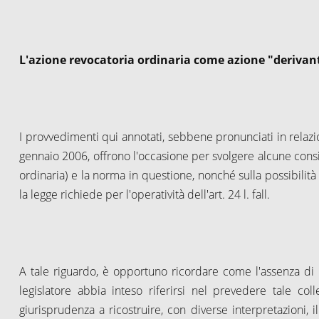
L'azione revocatoria ordinaria come azione "derivan
I provvedimenti qui annotati, sebbene pronunciati in relazio
gennaio 2006, offrono l'occasione per svolgere alcune consi
ordinaria) e la norma in questione, nonché sulla possibilità
la legge richiede per l'operatività dell'art.
24 l
. fall.
A tale riguardo, è opportuno ricordare come l'assenza di u
legislatore abbia inteso riferirsi nel prevedere tale c
giurisprudenza a ricostruire, con diverse interpretazioni, il