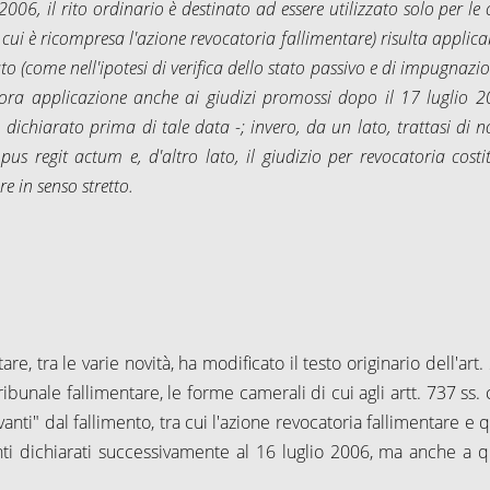
/2006, il rito ordinario è destinato ad essere utilizzato solo per le
cui è ricompresa l'azione revocatoria fallimentare) risulta applicab
o (come nell'ipotesi di verifica dello stato passivo e di impugnazi
 ora applicazione anche ai giudizi promossi dopo il 17 luglio 2
dichiarato prima di tale data -; invero, da un lato, trattasi di 
us regit actum e, d'altro lato, il giudizio per revocatoria costit
 in senso stretto.
re, tra le varie novità, ha modificato il testo originario dell'art.
bunale fallimentare, le forme camerali di cui agli artt. 737 ss. c
vanti" dal fallimento, tra cui l'azione revocatoria fallimentare e 
enti dichiarati successivamente al 16 luglio 2006, ma anche a q