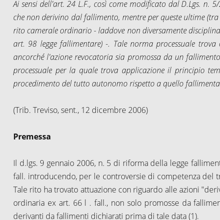
Ai sensi dell'art. 24 L.F., così come modificato dal D.Lgs. n. 5
che non derivino dal fallimento, mentre per queste ultime (tra 
rito camerale ordinario - laddove non diversamente disciplinat
art. 98 legge fallimentare) -. Tale norma processuale trova
ancorché l'azione revocatoria sia promossa da un fallimento 
processuale per la quale trova applicazione il principio temp
procedimento del tutto autonomo rispetto a quello fallimentare
(Trib. Treviso, sent., 12 dicembre 2006)
Premessa
Il d.lgs. 9 gennaio 2006, n. 5 di riforma della legge fallimenta
fall. introducendo, per le controversie di competenza del tri
Tale rito ha trovato attuazione con riguardo alle azioni "deri
ordinaria ex art.
66 l
. fall., non solo promosse da fallim
derivanti da fallimenti dichiarati prima di tale data (1).