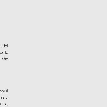
a del
uella
" che
ni il
ina e
tive,