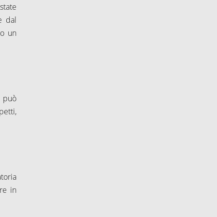
 state
e dal
no un
i può
petti,
toria
re in