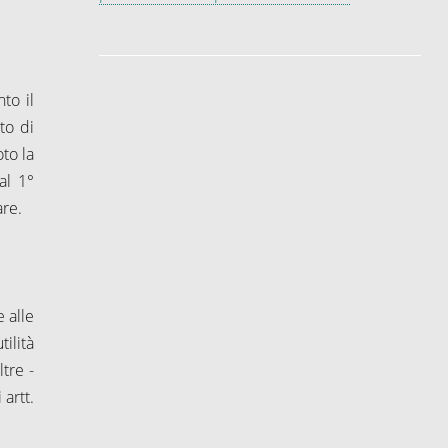
nto il
to di
oto la
al 1°
are.
 alle
ilità
tre -
artt.