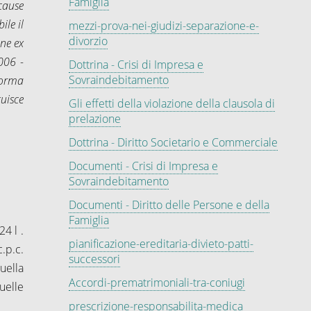
Famiglia
 cause
ile il
mezzi-prova-nei-giudizi-separazione-e-
divorzio
one ex
006 -
Dottrina - Crisi di Impresa e
Sovraindebitamento
norma
uisce
Gli effetti della violazione della clausola di
prelazione
Dottrina - Diritto Societario e Commerciale
Documenti - Crisi di Impresa e
Sovraindebitamento
Documenti - Diritto delle Persone e della
Famiglia
24 l
.
pianificazione-ereditaria-divieto-patti-
.p.c.
successori
quella
Accordi-prematrimoniali-tra-coniugi
uelle
prescrizione-responsabilita-medica