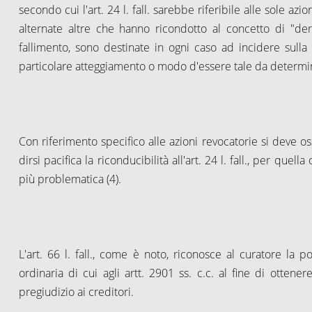
secondo cui l'art.
24 l
. fall. sarebbe riferibile alle sole az
alternate altre che hanno ricondotto al concetto di "de
fallimento, sono destinate in ogni caso ad incidere sulla
particolare atteggiamento o modo d'essere tale da determin
Con riferimento specifico alle azioni revocatorie si deve o
dirsi pacifica la riconducibilità all'art.
24 l
. fall., per quella
più problematica (4).
L'art.
66 l
. fall., come è noto, riconosce al curatore la pos
ordinaria di cui agli artt. 2901 ss. c.c. al fine di ottener
pregiudizio ai creditori.