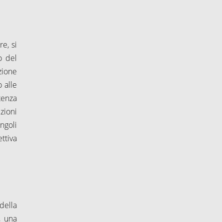
e, si
o del
azione
 alle
tenza
zioni
ingoli
ttiva
 della
, una