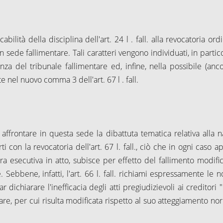
cabilità della disciplina dell'art.
24 l
. fall. alla revocatoria ord
 sede fallimentare. Tali caratteri vengono individuati, in partic
nza del tribunale fallimentare ed, infine, nella possibile (anc
ste nel nuovo comma 3 dell'art.
67 l
. fall.
affrontare in questa sede la dibattuta tematica relativa alla n
ti con la revocatoria dell'art.
67 l
. fall., ciò che in ogni caso 
a esecutiva in atto, subisce per effetto del fallimento modifi
 Sebbene, infatti, l'art.
66 l
. fall. richiami espressamente le 
r dichiarare l'inefficacia degli atti pregiudizievoli ai creditori 
tare, per cui risulta modificata rispetto al suo atteggiamento no