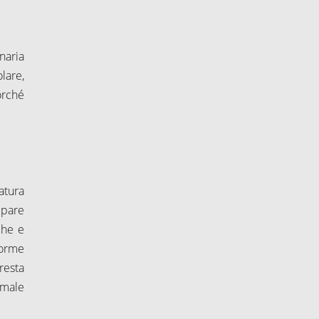
inaria
olare,
orché
atura
appare
che e
norme
"resta
rmale