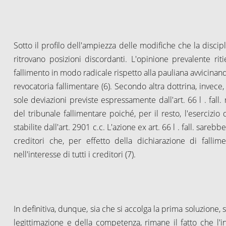
Sotto il profilo dell'ampiezza delle modifiche che la discipl
ritrovano posizioni discordanti. L'opinione prevalente rit
fallimento in modo radicale rispetto alla pauliana avvicinando
revocatoria fallimentare (6). Secondo altra dottrina, invece,
sole deviazioni previste espressamente dall'art.
66 l
. fall
del tribunale fallimentare poiché, per il resto, l'esercizio
stabilite dall'art. 2901 c.c. L'azione ex art.
66 l
. fall. sarebb
creditori che, per effetto della dichiarazione di fallim
nell'interesse di tutti i creditori (7).
In definitiva, dunque, sia che si accolga la prima soluzione, s
legittimazione e della competenza, rimane il fatto che l'i