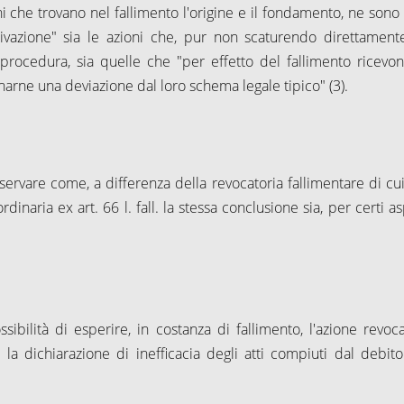
ioni che trovano nel fallimento l'origine e il fondamento, ne sono
rivazione" sia le azioni che, pur non scaturendo direttament
 procedura, sia quelle che "per effetto del fallimento ricevo
arne una deviazione dal loro schema legale tipico" (3).
sservare come, a differenza della revocatoria fallimentare di cu
 ordinaria ex art.
66 l
. fall. la stessa conclusione sia, per certi as
sibilità di esperire, in costanza di fallimento, l'azione revoca
e la dichiarazione di inefficacia degli atti compiuti dal debito