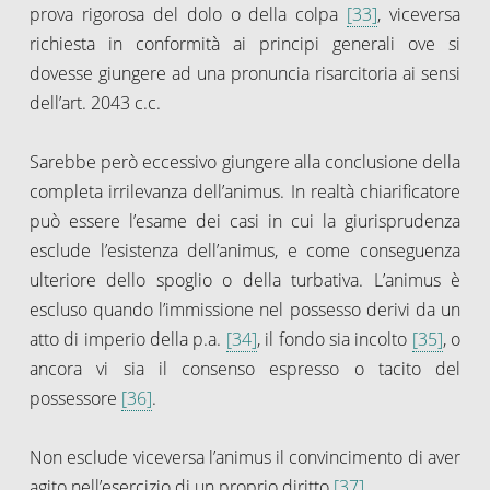
prova rigorosa del dolo o della colpa
[33]
, viceversa
richiesta in conformità ai principi generali ove si
dovesse giungere ad una pronuncia risarcitoria ai sensi
dell’art. 2043 c.c.
Sarebbe però eccessivo giungere alla conclusione della
completa irrilevanza dell’animus. In realtà chiarificatore
può essere l’esame dei casi in cui la giurisprudenza
esclude l’esistenza dell’animus, e come conseguenza
ulteriore dello spoglio o della turbativa. L’animus è
escluso quando l’immissione nel possesso derivi da un
atto di imperio della p.a.
[34]
, il fondo sia incolto
[35]
, o
ancora vi sia il consenso espresso o tacito del
possessore
[36]
.
Non esclude viceversa l’animus il convincimento di aver
agito nell’esercizio di un proprio diritto
[37]
.