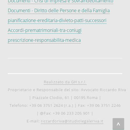
Documenti - Crisi di Impresa e Sovraindebitamento
Documenti - Diritto delle Persone e della Famiglia
pianificazione-ereditaria-divieto-patti-successori
Accordi-prematrimoniali-tra-coniugi
prescrizione-responsabilita-medica
Realizzato da GH s.r.l.
Proprietario e Responsabile del sito: Avvocato Riccardo Riva
|
Piazzale Clodio, 61
|
00195 Roma
|
Telefono: +39 06 3751 2624 (r.a.)
|
Fax: +39 06 3751 2246
|
@Fax: +39 06 233 205 901
|
E-mail:
riccardoriva@studiolegaleriva.it
^