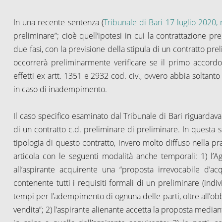
In una recente sentenza (
Tribunale di Bari 17 luglio 2020,
preliminare”; cioè quell’ipotesi in cui la contrattazione p
due fasi, con la previsione della stipula di un contratto pre
occorrerà preliminarmente verificare se il primo accordo 
effetti ex artt. 1351 e 2932 cod. civ., ovvero abbia soltanto
in caso di inadempimento.
Il caso specifico esaminato dal Tribunale di Bari riguardava i
di un contratto c.d. preliminare di preliminare. In questa s
tipologia di questo contratto, invero molto diffuso nella pra
articola con le seguenti modalità anche temporali: 1) l’A
all’aspirante acquirente una “proposta irrevocabile d’acqu
contenente tutti i requisiti formali di un preliminare (ind
tempi per l’adempimento di ognuna delle parti, oltre all’obb
vendita”; 2) l’aspirante alienante accetta la proposta media