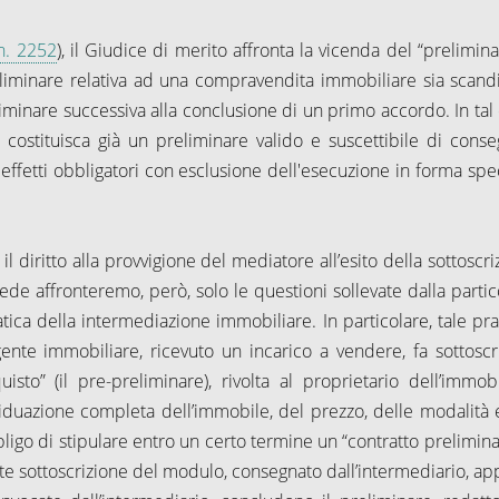
 n. 2252
), il Giudice di merito affronta la vicenda del “prelimina
reliminare relativa ad una compravendita immobiliare sia scandi
liminare successiva alla conclusione di un primo accordo. In tal 
costituisca già un preliminare valido e suscettibile di conse
 effetti obbligatori con esclusione dell'esecuzione in forma spec
l diritto alla provvigione del mediatore all’esito della sottoscr
ede affronteremo, però, solo le questioni sollevate dalla partic
tica della intermediazione immobiliare. In particolare, tale pras
gente immobiliare, ricevuto un incarico a vendere, fa sottoscr
isto” (il pre-preliminare), rivolta al proprietario dell’immob
ividuazione completa dell’immobile, del prezzo, delle modalità 
ligo di stipulare entro un certo termine un “contratto prelimina
nte sottoscrizione del modulo, consegnato dall’intermediario, ap