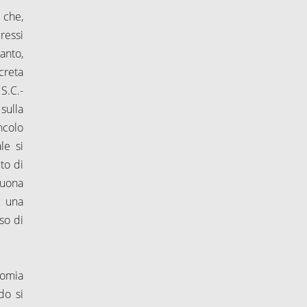
 che,
ressi
tanto,
creta
S.C.-
sulla
ncolo
le si
uto di
buona
d una
so di
nomia
do si