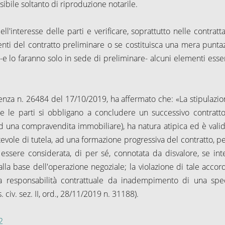
ssibile soltanto di riproduzione notarile.
l'interesse delle parti e verificare, soprattutto nelle contratta
enti del contratto preliminare o se costituisca una mera punta
 -e lo faranno solo in sede di preliminare- alcuni elementi essen
tenza n. 26484 del 17/10/2019, ha affermato che: «La stipulazio
ale le parti si obbligano a concludere un successivo contratt
o ad una compravendita immobiliare), ha natura atipica ed è vali
itevole di tutela, ad una formazione progressiva del contratto, p
 essere considerata, di per sé, connotata da disvalore, se int
a base dell'operazione negoziale; la violazione di tale accord
 responsabilità contrattuale da inadempimento di una spec
 civ. sez. II, ord., 28/11/2019 n. 31188).
2