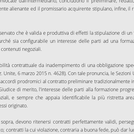
convocate dall’intermediario, concludono il preliminare, redatt
nte alienante ed il promissario acquirente stipulano, infine, il 
sservato che è valida e produttiva di effetti la stipulazione di un
urché sia configurabile un interesse delle parti ad una forma
 contenuti negoziali.
abilità contrattuale da inadempimento di una obbligazione spec
ez. Unite, 6 marzo 2015 n. 4628). Con tale pronuncia, le Sezioni 
i accordi prodromici al contratto preliminare tradizionalmente i
Giudice di merito, l'interesse delle parti alla formazione progre
ziali, e sempre che appaia identificabile la più ristretta are
ssi originato.
 sopra, devono ritenersi contratti perfettamente validi, perseg
o; contratti la cui violazione, contraria a buona fede, può dar lu