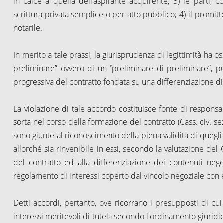
in calce a quella dell’aspirante acquirente; 3) le parti, 
scrittura privata semplice o per atto pubblico; 4) il promitte
notarile.
In merito a tale prassi, la giurisprudenza di legittimità ha o
preliminare” ovvero di un “preliminare di preliminare”, p
progressiva del contratto fondata su una differenziazione di
La violazione di tale accordo costituisce fonte di respons
sorta nel corso della formazione del contratto (Cass. civ. s
sono giunte al riconoscimento della piena validità di quegl
allorché sia rinvenibile in essi, secondo la valutazione del 
del contratto ed alla differenziazione dei contenuti nego
regolamento di interessi coperto dal vincolo negoziale con e
Detti accordi, pertanto, ove ricorrano i presupposti di cui
interessi meritevoli di tutela secondo l'ordinamento giuridic