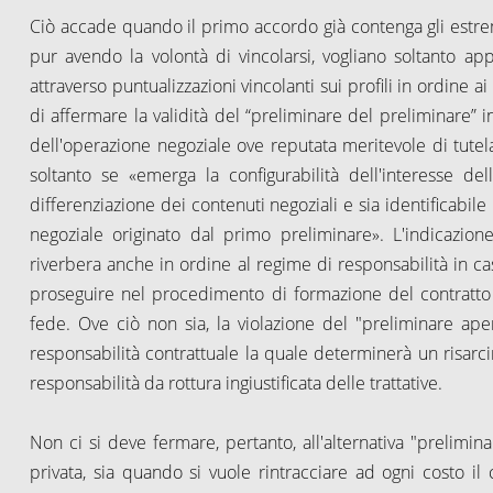
Ciò accade quando il primo accordo già contenga gli estremi
pur avendo la volontà di vincolarsi, vogliano soltanto ap
attraverso puntualizzazioni vincolanti sui profili in ordine a
di affermare la validità del “preliminare del preliminare” i
dell'operazione negoziale ove reputata meritevole di tutela. 
soltanto se «emerga la configurabilità dell'interesse de
differenziazione dei contenuti negoziali e sia identificabile
negoziale originato dal primo preliminare». L'indicazione
riverbera anche in ordine al regime di responsabilità in caso 
proseguire nel procedimento di formazione del contratto
fede. Ove ciò non sia, la violazione del "preliminare ape
responsabilità contrattuale la quale determinerà un risarcim
responsabilità da rottura ingiustificata delle trattative.
Non ci si deve fermare, pertanto, all'alternativa "prelim
privata, sia quando si vuole rintracciare ad ogni costo il