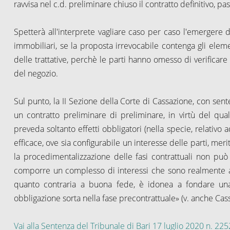
ravvisa nel c.d. preliminare chiuso il contratto definitivo, pa
Spetterà all'interprete vagliare caso per caso l'emergere del
immobiliari, se la proposta irrevocabile contenga gli elem
delle trattative, perchè le parti hanno omesso di verificare
del negozio.
Sul punto, la II Sezione della Corte di Cassazione, con sen
un contratto preliminare di preliminare, in virtù del qu
preveda soltanto effetti obbligatori (nella specie, relativ
efficace, ove sia configurabile un interesse delle parti, mer
la procedimentalizzazione delle fasi contrattuali non può
comporre un complesso di interessi che sono realmente all
quanto contraria a buona fede, è idonea a fondare una
obbligazione sorta nella fase precontrattuale» (v. anche Cass.
Vai alla Sentenza del Tribunale di Bari 17 luglio 2020 n. 225