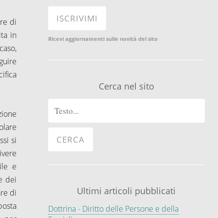
re di
ta in
Ricevi aggiornamenti sulle novità del sito
caso,
guire
ifica
Cerca nel sito
izione
olare
si si
ivere
ile e
e dei
Ultimi articoli pubblicati
re di
posta
Dottrina - Diritto delle Persone e della