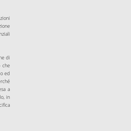
zioni
zione
ziali
ne di
o che
do ed
erché
esa a
o, in
ifica