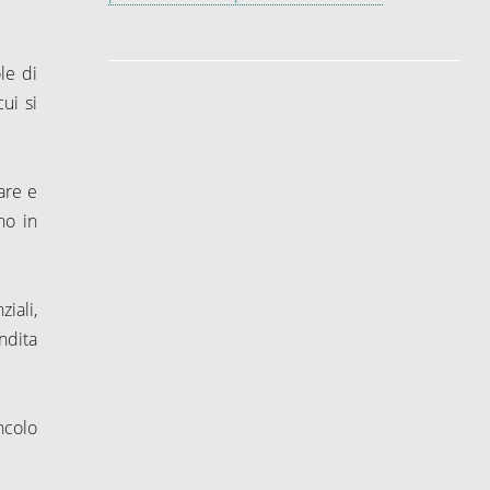
le di
ui si
are e
no in
iali,
ndita
ncolo