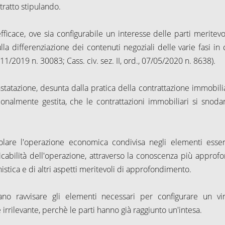
tratto stipulando.
fficace, ove sia configurabile un interesse delle parti meritevo
la differenziazione dei contenuti negoziali delle varie fasi in c
9/11/2019 n. 30083; Cass. civ. sez. II, ord., 07/05/2020 n. 8638).
tatazione, desunta dalla pratica della contrattazione immobili
sionalmente gestita, che le contrattazioni immobiliari si snoda
colare l'operazione economica condivisa negli elementi essenz
cabilità dell'operazione, attraverso la conoscenza più approfo
nistica e di altri aspetti meritevoli di approfondimento.
no ravvisare gli elementi necessari per configurare un vi
e irrilevante, perchè le parti hanno già raggiunto un'intesa.