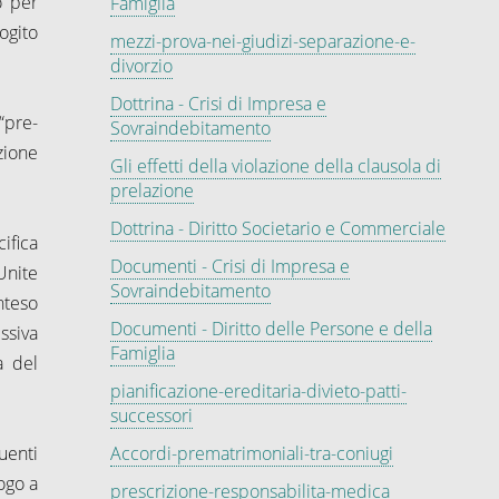
o per
Famiglia
rogito
mezzi-prova-nei-giudizi-separazione-e-
divorzio
Dottrina - Crisi di Impresa e
 “pre-
Sovraindebitamento
zione
Gli effetti della violazione della clausola di
prelazione
Dottrina - Diritto Societario e Commerciale
ifica
Documenti - Crisi di Impresa e
Unite
Sovraindebitamento
nteso
Documenti - Diritto delle Persone e della
ssiva
Famiglia
a del
pianificazione-ereditaria-divieto-patti-
successori
uenti
Accordi-prematrimoniali-tra-coniugi
ogo a
prescrizione-responsabilita-medica