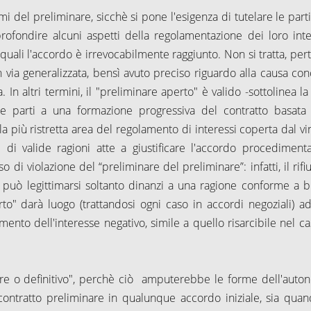
 del preliminare, sicchè si pone l'esigenza di tutelare le parti
profondire alcuni aspetti della regolamentazione dei loro inte
i quali l'accordo è irrevocabilmente raggiunto. Non si tratta, per
n via generalizzata, bensì avuto preciso riguardo alla causa con
In altri termini, il "preliminare aperto" è valido -sottolinea la 
lle parti a una formazione progressiva del contratto basata 
 la più ristretta area del regolamento di interessi coperta dal vi
 di valide ragioni atte a giustificare l'accordo procedimenta
di violazione del “preliminare del preliminare”: infatti, il rifi
 può legittimarsi soltanto dinanzi a una ragione conforme a 
rto" darà luogo (trattandosi ogni caso in accordi negoziali) a
ento dell'interesse negativo, simile a quello risarcibile nel ca
inare o definitivo", perchè ciò amputerebbe le forme dell'auto
 contratto preliminare in qualunque accordo iniziale, sia quan