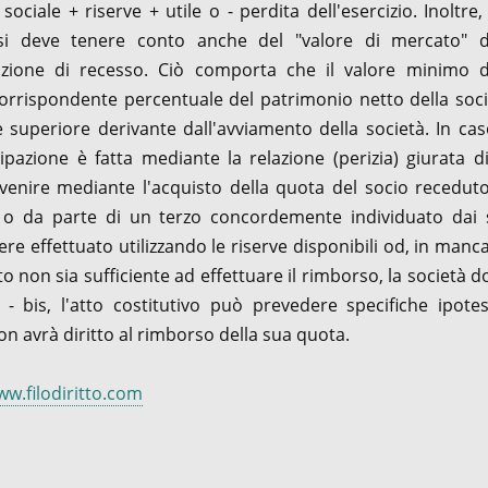
ociale + riserve + utile o - perdita dell'esercizio. Inoltre,
si deve tenere conto anche del "valore di mercato" d
azione di recesso. Ciò comporta che il valore minimo d
orrispondente percentuale del patrimonio netto della soci
 superiore derivante dall'avviamento della società. In cas
pazione è fatta mediante la relazione (perizia) giurata d
venire mediante l'acquisto della quota del socio recedut
te o da parte di un terzo concordemente individuato dai 
re effettuato utilizzando le riserve disponibili od, in manc
to non sia sufficiente ad effettuare il rimborso, la società d
 - bis, l'atto costitutivo può prevedere specifiche ipotes
non avrà diritto al rimborso della sua quota.
w.filodiritto.com