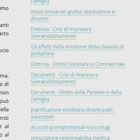
Famiglia
rimo
mezzi-prova-nei-giudizi-separazione-e-
divorzio
anti
Dottrina - Crisi di Impresa e
arto
Sovraindebitamento
Gli effetti della violazione della clausola di
ocio
prelazione
Dottrina - Diritto Societario e Commerciale
Documenti - Crisi di Impresa e
mma,
Sovraindebitamento
o di
Documenti - Diritto delle Persone e della
 non
Famiglia
 può
ella
pianificazione-ereditaria-divieto-patti-
successori
erzo
e al
Accordi-prematrimoniali-tra-coniugi
o al
prescrizione-responsabilita-medica