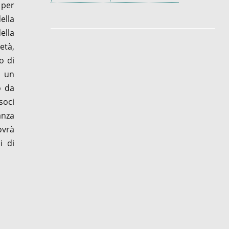
 per
ella
ella
età,
o di
i un
o da
soci
anza
ovrà
i di