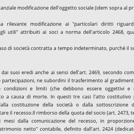
ziale modificazione dell'oggetto sociale (idem sopra al p
levante modificazione ai "particolari diritti riguard
li utili" attribuiti ai soci a norma dell'articolo 2468, qu
caso di società contratta a tempo indeterminato, purché il s
o dai suoi eredi anche ai sensi dell'art. 2469, secondo co
lle partecipazioni, ne subordini il trasferimento al gradiment
ne condizioni e limiti (che debbono essere oggettivi e
 a causa di morte. In questi tre casi l'atto costitutivo
la costituzione della società o dalla sottoscrizione d
are il recesso.Il rimborso della quota del socio (art. 2473, t
 mesi dalla comunicazione del recesso, in proporzion
atrimonio netto" contabile, definito dall'art. 2424 (dedicat