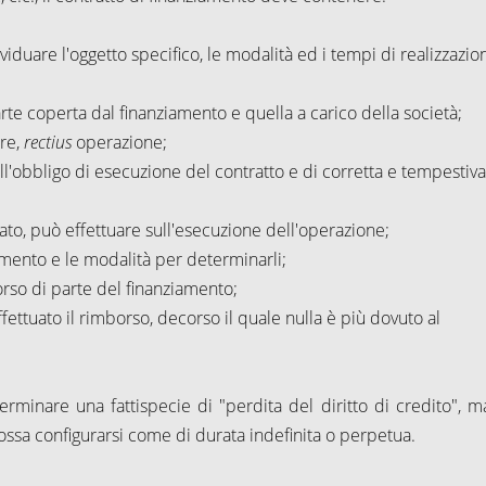
iduare l'oggetto specifico, le modalità ed i tempi di realizzazio
arte coperta dal finanziamento e quella a carico della società;
are,
rectius
operazione;
all'obbligo di esecuzione del contratto e di corretta e tempestiva
putato, può effettuare sull'esecuzione dell'operazione;
iamento e le modalità per determinarli;
borso di parte del finanziamento;
fettuato il rimborso, decorso il quale nulla è più dovuto al
rminare una fattispecie di "perdita del diritto di credito", m
ossa configurarsi come di durata indefinita o perpetua.