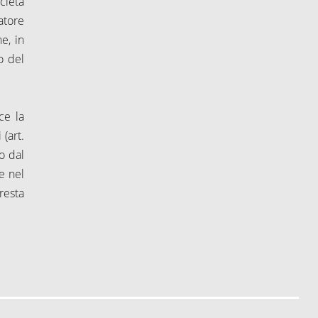
cietà
iatore
e, in
vo del
ce la
(art.
o dal
e nel
resta