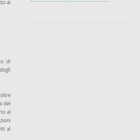
tto ai
to di
degli
oltre
a del
no al
zioni
ti al