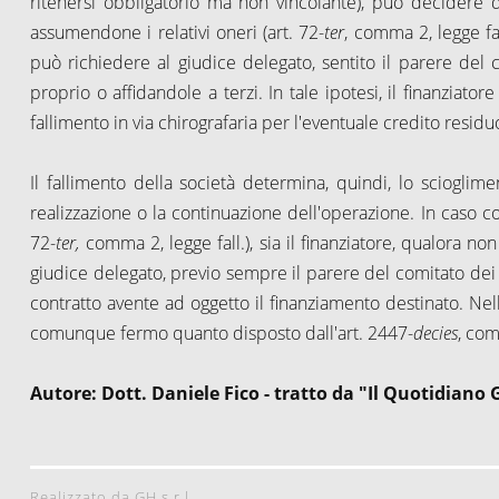
ritenersi obbligatorio ma non vincolante), può decidere d
assumendone i relativi oneri (art. 72-
ter
, comma 2, legge fall
può richiedere al giudice delegato, sentito il parere del c
proprio o affidandole a terzi. In tale ipotesi, il finanziator
fallimento in via chirografaria per l'eventuale credito residu
Il fallimento della società determina, quindi, lo sciogli
realizzazione o la continuazione dell'operazione. In caso con
72-
ter,
comma 2, legge fall.), sia il finanziatore, qualora non
giudice delegato, previo sempre il parere del comitato dei 
contratto avente ad oggetto il finanziamento destinato. Nell
comunque fermo quanto disposto dall'art. 2447-
decies
, com
Autore: Dott. Daniele Fico - tratto da "Il Quotidiano 
Realizzato da GH s.r.l.