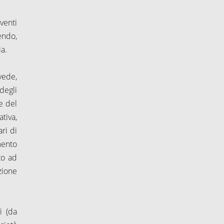
venti
sendo,
ia.
vede,
degli
e del
tiva,
pari di
mento
to ad
zione
i (da