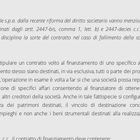
le s.p.a. dalla recente riforma del diritto societario vanno menzio
linati dagli artt. 2447-bis, comma 1, lett. b) e 2447-decies c.c.
 disciplina la sorte del contratto nel caso di fallimento della s
stipulare un contratto volto al finanziamento di uno specifico a
o stesso siano destinati, in via esclusiva, tutti o parte dei pro
. L'operazione in esame è volta a far si che una società possa re
zione di specifici affari consentendo al finanziatore di ottene
tri creditori della società. Anche in tale fattispecie si configu
 dei patrimoni destinati, il vincolo di destinazione con
impieghi e non anche i beni strumentali destinati alla realizza
 c.c., il contratto di finanziamento deve contenere: