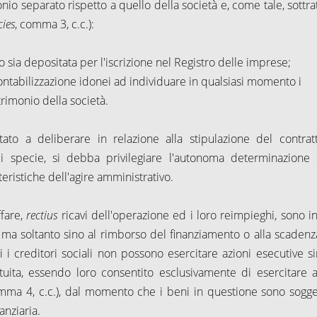
monio separato rispetto a quello della società e, come tale, sottra
cies
, comma 3, c.c.):
o sia depositata per l'iscrizione nel Registro delle imprese;
 contabilizzazione idonei ad individuare in qualsiasi momento i
trimonio della società.
to a deliberare in relazione alla stipulazione del contrat
 specie, si debba privilegiare l'autonoma determinazione 
teristiche dell'agire amministrativo.
ffare,
rectius
ricavi dell'operazione ed i loro reimpieghi, sono in
, ma soltanto sino al rimborso del finanziamento o alla scadenz
ni i creditori sociali non possono esercitare azioni esecutive si
ita, essendo loro consentito esclusivamente di esercitare a
mma 4, c.c.), dal momento che i beni in questione sono sogget
anziaria.