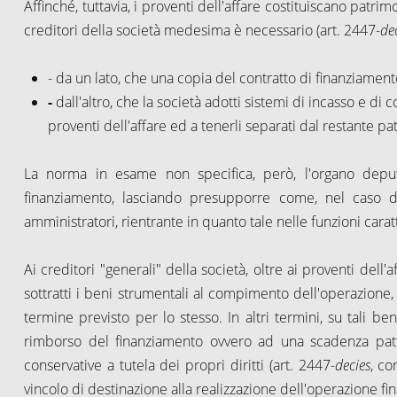
Affinché, tuttavia, i proventi dell'affare costituiscano patri
creditori della società medesima è necessario (art. 2447-
de
- da un lato, che una copia del contratto di finanziament
-
dall'altro, che la società adotti sistemi di incasso e di
proventi dell'affare ed a tenerli separati dal restante pa
La norma in esame non specifica, però, l'organo deputa
finanziamento, lasciando presupporre come, nel caso di
amministratori, rientrante in quanto tale nelle funzioni carat
Ai creditori "generali" della società, oltre ai proventi dell'a
sottratti i beni strumentali al compimento dell'operazione
termine previsto per lo stesso. In altri termini, su tali be
rimborso del finanziamento ovvero ad una scadenza pattu
conservative a tutela dei propri diritti (art. 2447-
decies
, co
vincolo di destinazione alla realizzazione dell'operazione fin