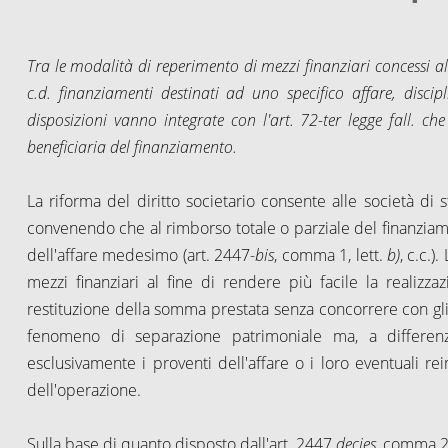
Tra le modalità di reperimento di mezzi finanziari concessi al
c.d. finanziamenti destinati ad uno specifico affare, discip
disposizioni vanno integrate con l'art. 72-ter legge fall. che
beneficiaria del finanziamento.
La riforma del diritto societario consente alle società di 
convenendo che al rimborso totale o parziale del finanziament
dell'affare medesimo (art. 2447-
bis
, comma 1, lett.
b)
, c.c.)
mezzi finanziari al fine di rendere più facile la realizza
restituzione della somma prestata senza concorrere con gli al
fenomeno di separazione patrimoniale ma, a differenza
esclusivamente i proventi dell'affare o i loro eventuali re
dell'operazione.
Sulla base di quanto disposto dall'art. 2447
decies
, comma 2,