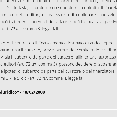
i subentrare nel contratto di finanziamento in luogo della so
.). Se, tuttavia, il curatore non subentri nel contratto, il finanz
omitato dei creditori, di realizzare o di continuare l'operazion
e può trattenere i proventi dell'affare e può insinuarsi al passi
o (art. 72
ter
, comma 3, legge fall.).
mento del contratto di finanziamento destinato quando impedis
trario, sia il curatore, previo parere del comitato dei creditori 
 vi sia il subentro da parte del curatore fallimentare, autorizzat
creditori (art. 72
ter
, comma 3), possono decidere di subentrar
e ipotesi di subentro da parte del curatore o del finanziatore, 
mi 3, 4 e 5, c.c. (art. 72
ter
, comma 4, legge fall.).
Giuridico" - 18/02/2008