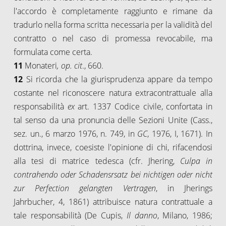
l'accordo è completamente raggiunto e rimane da
tradurlo nella forma scritta necessaria per la validità del
contratto o nel caso di promessa revocabile, ma
formulata come certa.
11
Monateri
, op. cit
., 660.
12
Si ricorda che la giurisprudenza appare da tempo
costante nel riconoscere natura extracontrattuale alla
responsabilità
ex
art. 1337 Codice civile, confortata in
tal senso da una pronuncia delle Sezioni Unite (Cass.,
sez. un., 6 marzo 1976, n. 749, in
GC
, 1976, I, 1671). In
dottrina, invece, coesiste l'opinione di chi, rifacendosi
alla tesi di matrice tedesca (cfr. Jhering,
Culpa in
contrahendo oder Schadensrsatz bei nichtigen oder nicht
zur Perfection gelangten Vertragen
, in Jherings
Jahrbucher, 4, 1861) attribuisce natura contrattuale a
tale responsabilità (De Cupis,
Il danno
, Milano, 1986;