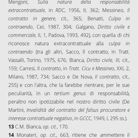
Mengoni,
Sulla natura della responsabilità
extracontrattuale
, in
RDC
, 1956, II; 362; Messineo,
Il
contratto in genere
, cit., 365; Benatti,
Culpa in
contraendo
, CeI, 1987, 304; Galgano,
Diritto civile e
commerciale
, II, 1, Padova, 1993, 492), con quella di chi
riconosce natura extracontrattuale alla
culpa in
contraendo
(tra gli altri, Sacco, Il contratto, in Tratt.
Vassalli, Torino, 1975, 676; Bianca,
Diritto civile, III,
cit.,
159; Carresi, Il
contratto
, in
Tratt. Cicu e Messineo
, XXI, 2,
Milano, 1987, 734; Sacco e De Nova,
Il contratto
, cit.,
255) e con l'altra, che la farebbe rientrare, per le sue
peculiarità, in un
tertium genus
di responsabilità,
peraltro non ipotizzabile nel nostro diritto civile (De
Martini,
Invalidità del contratto del falsus procuratore e
interesse contrattuale negativo
, in
GCCC
, 1949, I, 295 ss.).
13
C.M. Bianca,
op. cit.
, 170.
14
Monateri,
op. cit
., 663, ritiene che ammettere il