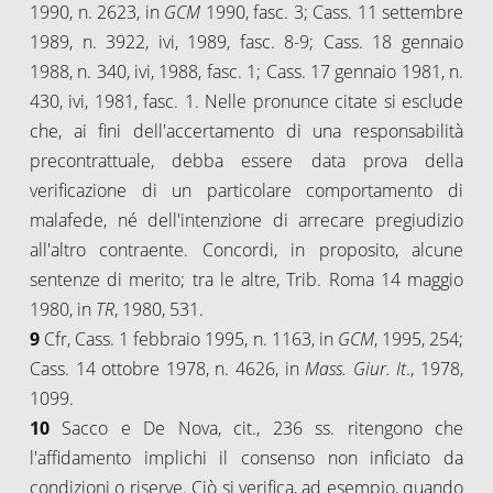
1990, n. 2623, in
GCM
1990, fasc. 3; Cass. 11 settembre
1989, n. 3922, ivi, 1989, fasc. 8-9; Cass. 18 gennaio
1988, n. 340, ivi, 1988, fasc. 1; Cass. 17 gennaio 1981, n.
430, ivi, 1981, fasc. 1. Nelle pronunce citate si esclude
che, ai fini dell'accertamento di una responsabilità
precontrattuale, debba essere data prova della
verificazione di un particolare comportamento di
malafede, né dell'intenzione di arrecare pregiudizio
all'altro contraente. Concordi, in proposito, alcune
sentenze di merito; tra le altre, Trib. Roma 14 maggio
1980, in
TR
, 1980, 531.
9
Cfr, Cass. 1 febbraio 1995, n. 1163, in
GCM
, 1995, 254;
Cass. 14 ottobre 1978, n. 4626, in
Mass. Giur. It
., 1978,
1099.
10
Sacco e De Nova, cit., 236 ss. ritengono che
l'affidamento implichi il consenso non inficiato da
condizioni o riserve. Ciò si verifica, ad esempio, quando