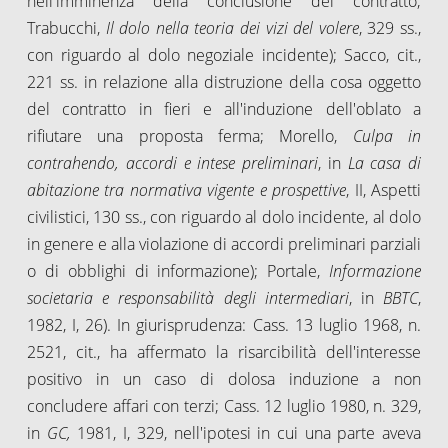
nell'imminenza della conclusione del contratto;
Trabucchi,
Il dolo nella teoria dei vizi del volere
, 329 ss.,
con riguardo al dolo negoziale incidente); Sacco, cit.,
221 ss. in relazione alla distruzione della cosa oggetto
del contratto in fieri e all'induzione dell'oblato a
rifiutare una proposta ferma; Morello,
Culpa in
contrahendo, accordi e intese preliminari
, in
La casa di
abitazione tra normativa vigente e prospettive
, II, Aspetti
civilistici, 130 ss., con riguardo al dolo incidente, al dolo
in genere e alla violazione di accordi preliminari parziali
o di obblighi di informazione); Portale,
Informazione
societaria e responsabilità degli intermediari
, in
BBTC
,
1982, I, 26). In giurisprudenza: Cass. 13 luglio 1968, n.
2521, cit., ha affermato la risarcibilità dell'interesse
positivo in un caso di dolosa induzione a non
concludere affari con terzi; Cass. 12 luglio 1980, n. 329,
in
GC,
1981, I, 329, nell'ipotesi in cui una parte aveva