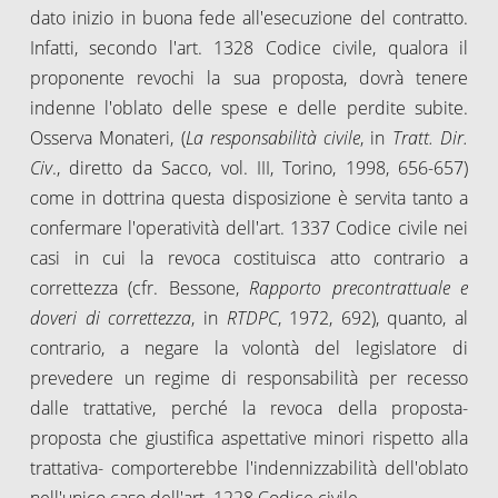
dato inizio in buona fede all'esecuzione del contratto.
Infatti, secondo l'art. 1328 Codice civile, qualora il
proponente revochi la sua proposta, dovrà tenere
indenne l'oblato delle spese e delle perdite subite.
Osserva Monateri, (
La responsabilità civile
, in
Tratt. Dir.
Civ
., diretto da Sacco, vol. III, Torino, 1998, 656-657)
come in dottrina questa disposizione è servita tanto a
confermare l'operatività dell'art. 1337 Codice civile nei
casi in cui la revoca costituisca atto contrario a
correttezza (cfr. Bessone,
Rapporto precontrattuale e
doveri di correttezza
, in
RTDPC
, 1972, 692), quanto, al
contrario, a negare la volontà del legislatore di
prevedere un regime di responsabilità per recesso
dalle trattative, perché la revoca della proposta-
proposta che giustifica aspettative minori rispetto alla
trattativa- comporterebbe l'indennizzabilità dell'oblato
nell'unico caso dell'art. 1228 Codice civile.