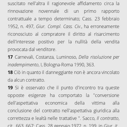
suscitato nell'altra il ragionevole affidamento circa la
rinnovazione novennale di un primo rapporto
contrattuale a tempo determinato; Cass. 23 febbraio
1952, n. 497,
Giur. Compl. Cass. Civ
., ha erroneamente
riconosciuto al compratore il diritto al risarcimento
dell'interesse positivo per la nullità della vendita
provocata dal venditore.
17
Carnevali, Costanza, Luminoso,
Della risoluzione per
inadempimento
, I, Bologna-Roma 1990, 363.
18
Ciò in quanto il danneggiante non è ancora vincolato
da alcun contratto.
19
Si è osservato che il punto d'incontro tra queste
opposte esigenze ha comportato la "conversione
dell'aspettativa economica della vittima alla
conclusione del contratto nell'aspettativa giuridica alla
correttezza e lealtà nelle trattative ". Sacco,
Il contratto
,
cit., 663, 667; Cass. 28 gennaio 1972, n. 199, in
Giur. it.
,