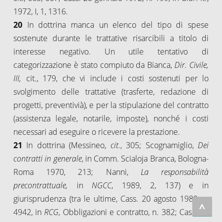
1972, I, 1, 1316.
20
In dottrina manca un elenco del tipo di spese
sostenute durante le trattative risarcibili a titolo di
interesse negativo. Un utile tentativo di
categorizzazione è stato compiuto da Bianca,
Dir. Civile,
III,
cit., 179, che vi include i costi sostenuti per lo
svolgimento delle trattative (trasferte, redazione di
progetti, preventivià), e per la stipulazione del contratto
(assistenza legale, notarile, imposte), nonché i costi
necessari ad eseguire o ricevere la prestazione.
21
In dottrina (Messineo,
cit.
, 305; Scognamiglio,
Dei
contratti in generale
, in Comm. Scialoja Branca, Bologna-
Roma 1970, 213; Nanni,
La responsabilità
precontrattuale,
in
NGCC
, 1989, 2, 137) e in
giurisprudenza (tra le ultime, Cass. 20 agosto 1980, n.
^
4942, in
RCG
, Obbligazioni e contratto, n. 382; Cass. 11