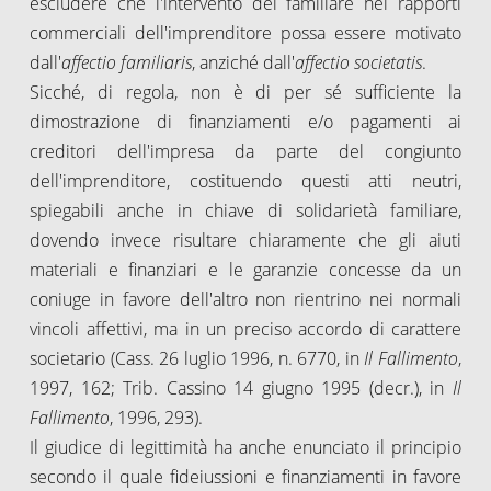
escludere che l'intervento del familiare nei rapporti
commerciali dell'imprenditore possa essere motivato
dall'
affectio familiaris
, anziché dall'
affectio societatis
.
Sicché, di regola, non è di per sé sufficiente la
dimostrazione di finanziamenti e/o pagamenti ai
creditori dell'impresa da parte del congiunto
dell'imprenditore, costituendo questi atti neutri,
spiegabili anche in chiave di solidarietà familiare,
dovendo invece risultare chiaramente che gli aiuti
materiali e finanziari e le garanzie concesse da un
coniuge in favore dell'altro non rientrino nei normali
vincoli affettivi, ma in un preciso accordo di carattere
societario (Cass. 26 luglio 1996, n. 6770, in
Il Fallimento
,
1997, 162; Trib. Cassino 14 giugno 1995 (decr.), in
Il
Fallimento
, 1996, 293).
Il giudice di legittimità ha anche enunciato il principio
secondo il quale fideiussioni e finanziamenti in favore