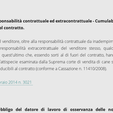
onsabilità contrattuale ed extracontrattuale - Cumulab
del contratto.
 venditore, oltre alla responsabilità contrattuale da inadempi
sponsabilità extracontrattuale del venditore stesso, qualo
 quest'ultimo che, essendo sorti al di fuori del contratto, han
 la fattispecie esaminata dalla Suprema corte di vendita di cane 
onducibili al contratto (conforme a Cassazione n. 11410/2008).
bbraio 2014 n. 3021
Obbligo del datore di lavoro di osservanza delle n