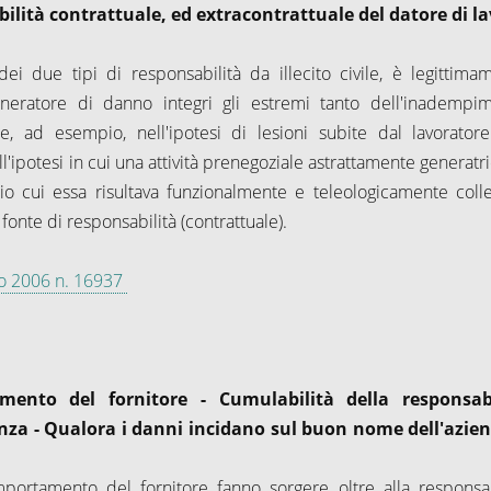
bilità contrattuale, ed extracontrattuale del datore di l
dei due tipi di responsabilità da illecito civile, è legittima
eratore di danno integri gli estremi tanto dell'inadempi
e, ad esempio, nell'ipotesi di lesioni subite dal lavorator
'ipotesi in cui una attività prenegoziale astrattamente generatri
zio cui essa risultava funzionalmente e teleologicamente colle
 fonte di responsabilità (contrattuale).
glio 2006 n. 16937
mento del fornitore - Cumulabilità della responsabi
enza - Qualora i danni incidano sul buon nome dell'azie
omportamento del fornitore fanno sorgere oltre alla responsab