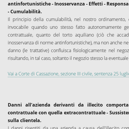
antinfortunistiche - Inosservanza - Effetti - Responsa
- Cumulabilità.
Il principio della cumulabilità, nel nostro ordinamento, 
invocabile quando uno stesso fatto autonomamente gen
contrattuale, quanto del torto aquiliano (ciò che accad
inosservanza di norme antinfortunistiche), ma non anche nell
danno (le trattative) confluisca fisiologicamente nel nego
risultando, in tal caso, soltanto il negozio stesso la eventuale
Vai a Corte di Cassazione, sezione III civile, sentenza 25 lu
Danni all'azienda derivanti da illecito comporta
contrattuale con quella extracontrattuale - Sussist
sulla clientela.
I danni risentiti da una azienda a causa dell'illecito c