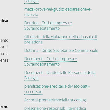
Famiglia
mezzi-prova-nei-giudizi-separazione-e-
divorzio
ilità
Dottrina - Crisi di Impresa e
Sovraindebitamento
Gli effetti della violazione della clausola di
mento
prelazione
ra il
Dottrina - Diritto Societario e Commerciale
no la
Documenti - Crisi di Impresa e
senza
Sovraindebitamento
Documenti - Diritto delle Persone e della
Famiglia
pianificazione-ereditaria-divieto-patti-
successori
Accordi-prematrimoniali-tra-coniugi
orme
prescrizione-responsabilita-medica