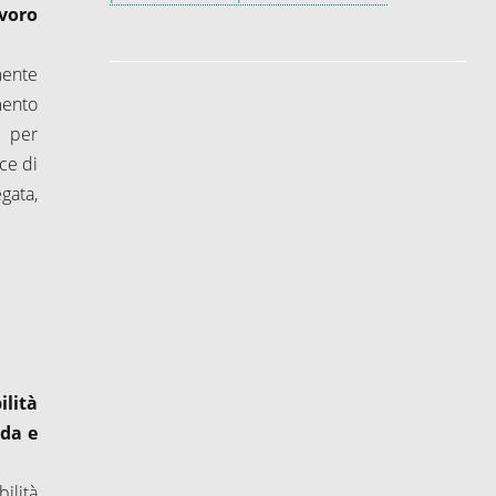
avoro
mente
mento
e per
ce di
gata,
lità
nda e
ilità