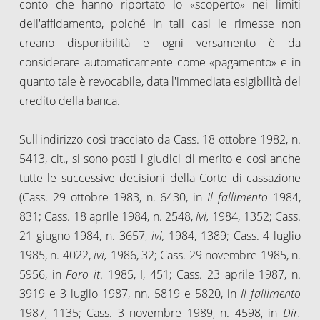
conto che hanno riportato lo «scoperto» nei limiti
dell'affidamento, poiché in tali casi le rimesse non
creano disponibilità e ogni versamento è da
considerare automaticamente come «pagamento» e in
quanto tale è revocabile, data l'immediata esigibilità del
credito della banca.
Sull'indirizzo così tracciato da Cass. 18 ottobre 1982, n.
5413, cit., si sono posti i giudici di merito e così anche
tutte le successive decisioni della Corte di cassazione
(Cass. 29 ottobre 1983, n. 6430, in
Il fallimento
1984,
831; Cass. 18 aprile 1984, n. 2548,
ivi,
1984, 1352; Cass.
21 giugno 1984, n. 3657,
ivi,
1984, 1389; Cass. 4 luglio
1985, n. 4022,
ivi,
1986, 32; Cass. 29 novembre 1985, n.
5956, in
Foro it
. 1985, I, 451; Cass. 23 aprile 1987, n.
3919 e 3 luglio 1987, nn. 5819 e 5820, in
Il fallimento
1987, 1135; Cass. 3 novembre 1989, n. 4598, in
Dir.