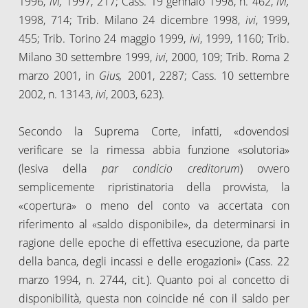
1996,
ivi,
1997, 217; Cass. 19 gennaio 1998, n. 462,
ivi,
1998, 714; Trib. Milano 24 dicembre 1998,
ivi
, 1999,
455; Trib. Torino 24 maggio 1999,
ivi
, 1999, 1160; Trib.
Milano 30 settembre 1999,
ivi
, 2000, 109; Trib. Roma 2
marzo 2001, in
Gius,
2001, 2287; Cass. 10 settembre
2002, n. 13143,
ivi
, 2003, 623).
Secondo la Suprema Corte, infatti, «dovendosi
verificare se la rimessa abbia funzione «solutoria»
(lesiva della
par condicio creditorum
) ovvero
semplicemente ripristinatoria della provvista, la
«copertura» o meno del conto va accertata con
riferimento al «saldo disponibile», da determinarsi in
ragione delle epoche di effettiva esecuzione, da parte
della banca, degli incassi e delle erogazioni» (Cass. 22
marzo 1994, n. 2744, cit
.
). Quanto poi al concetto di
disponibilità, questa non coincide né con il saldo per