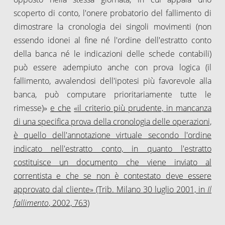
scoperto di conto, l'onere probatorio del fallimento di
dimostrare la cronologia dei singoli movimenti (non
essendo idonei al fine né l'ordine dell'estratto conto
della banca né le indicazioni delle schede contabili)
può essere adempiuto anche con prova logica (il
fallimento, avvalendosi dell'ipotesi più favorevole alla
banca, può computare prioritariamente tutte le
rimesse)»
e che
«
il criterio più prudente, in mancanza
di una specifica prova della cronologia delle operazioni,
è quello dell'annotazione virtuale secondo l'ordine
indicato nell'estratto conto, in quanto l'estratto
costituisce un documento che viene inviato al
correntista e che se non è contestato deve essere
approvato dal cliente» (Trib. Milano 30 luglio 2001, in
Il
fallimento
, 2002, 763)