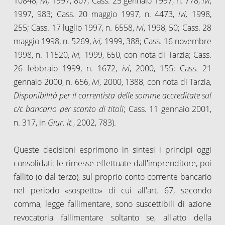
10848,
ivi,
1997, 807; Cass. 25 gennaio 1997, n. 778,
ivi
,
1997, 983; Cass. 20 maggio 1997, n. 4473,
ivi,
1998,
255; Cass. 17 luglio 1997, n. 6558,
ivi
, 1998, 50; Cass. 28
maggio 1998, n. 5269,
ivi,
1999, 388; Cass. 16 novembre
1998, n. 11520,
ivi,
1999, 650, con nota di Tarzia; Cass.
26 febbraio 1999, n. 1672,
ivi
, 2000, 155; Cass. 21
gennaio 2000, n. 656,
ivi
, 2000, 1388, con nota di Tarzia,
Disponibilità per il correntista delle somme accreditate sul
c/c bancario per sconto di titoli
; Cass. 11 gennaio 2001,
n. 317, in
Giur. it.
, 2002, 783).
Queste decisioni esprimono in sintesi i principi oggi
consolidati: le rimesse effettuate dall'imprenditore, poi
fallito (o dal terzo), sul proprio conto corrente bancario
nel periodo «sospetto» di cui all'art. 67, secondo
comma, legge fallimentare, sono suscettibili di azione
revocatoria fallimentare soltanto se, all'atto della