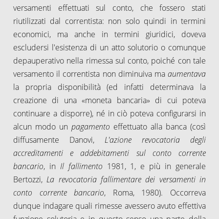
versamenti effettuati sul conto, che fossero stati
riutilizzati dal correntista: non solo quindi in termini
economici, ma anche in termini giuridici, doveva
escludersi l'esistenza di un atto solutorio o comunque
depauperativo nella rimessa sul conto, poiché con tale
versamento il correntista non diminuiva ma
aumentava
la propria disponibilità (ed infatti determinava la
creazione di una «moneta bancaria» di cui poteva
continuare a disporre), né in ciò poteva configurarsi in
alcun modo un
pagamento
effettuato alla banca (così
diffusamente Danovi,
L'azione revocatoria degli
accreditamenti e addebitamenti sul conto corrente
bancario
, in
Il fallimento
1981, 1, e più in generale
Bertozzi,
La revocatoria fallimentare dei versamenti in
conto corrente bancario
, Roma, 1980). Occorreva
dunque indagare quali rimesse avessero avuto effettiva
funzione solutoria e in questo senso una parte della