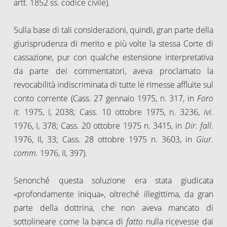
artt. 1852 ss. codice civile).
Sulla base di tali considerazioni, quindi, gran parte della
giurisprudenza di merito e più volte la stessa Corte di
cassazione, pur con qualche estensione interpretativa
da parte dei commentatori, aveva proclamato la
revocabilità indiscriminata di tutte le rimesse affluite sul
conto corrente (Cass. 27 gennaio 1975, n. 317, in
Foro
it.
1975, I, 2038; Cass. 10 ottobre 1975, n. 3236,
ivi
.
1976, I, 378; Cass. 20 ottobre 1975 n. 3415, in
Dir. fall.
1976, II, 33; Cass. 28 ottobre 1975 n. 3603, in
Giur.
comm.
1976, II, 397).
Senonché questa soluzione era stata giudicata
«profondamente iniqua», oltreché illegittima, da gran
parte della dottrina, che non aveva mancato di
sottolineare come la banca di
fatto
nulla ricevesse dai