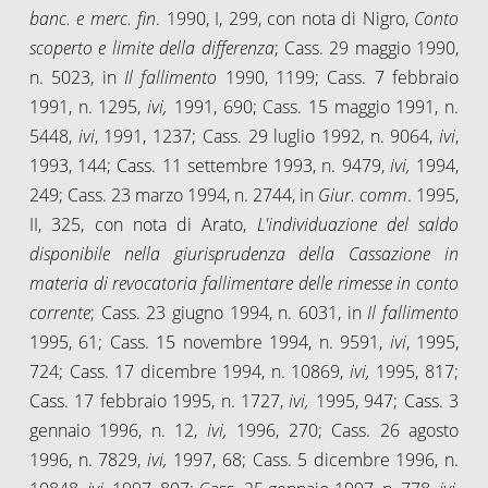
banc. e merc. fin
. 1990, I, 299, con nota di Nigro,
Conto
scoperto e limite della differenza
; Cass. 29 maggio 1990,
n. 5023, in
Il fallimento
1990, 1199; Cass. 7 febbraio
1991, n. 1295,
ivi,
1991, 690; Cass. 15 maggio 1991, n.
5448,
ivi
, 1991, 1237; Cass. 29 luglio 1992, n. 9064,
ivi
,
1993, 144; Cass. 11 settembre 1993, n. 9479,
ivi,
1994,
249; Cass. 23 marzo 1994, n. 2744, in
Giur. comm
. 1995,
II, 325, con nota di Arato,
L'individuazione del saldo
disponibile nella giurisprudenza della Cassazione in
materia di revocatoria fallimentare delle rimesse in conto
corrente
; Cass. 23 giugno 1994, n. 6031, in
Il fallimento
1995, 61; Cass. 15 novembre 1994, n. 9591,
ivi
, 1995,
724; Cass. 17 dicembre 1994, n. 10869,
ivi,
1995, 817;
Cass. 17 febbraio 1995, n. 1727,
ivi,
1995, 947; Cass. 3
gennaio 1996, n. 12,
ivi,
1996, 270; Cass. 26 agosto
1996, n. 7829,
ivi,
1997, 68; Cass. 5 dicembre 1996, n.