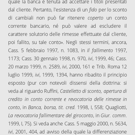
quale la banca è tenuta ad accettare i titoli presentati
dal cliente. Pertanto, l'esistenza di un
fido
per lo sconto
di cambiali non può far ritenere
coperto
un conto
corrente bancario, né può valere ad escludere il
carattere solutorio delle rimesse effettuate dal cliente,
poi fallito, su tale conto». Negli stessi termini, ancora,
Cass. 5 febbraio 1997, n. 1083, in
Il fallimento
1997,
1173; Cass. 30 gennaio 1998, n. 970,
ivi
, 1999, 46; Cass.
20 marzo 1999, n. 2589,
ivi
, 2000, 161 e Trib. Roma 12
luglio 1999,
ivi
, 1999, 1394, hanno ribadito il principio
esposto (pur con notevoli dissensi della dottrina: si
veda al riguardo Ruffini,
Castelletto di sconto, apertura di
credito in conto corrente e revocatoria delle rimesse in
conto
, in
Banca, borsa, tit. cred.
1998, I, 558; Quagliotti,
La revocatoria fallimentare del giroconto
, in
Giur. comm
.
1999, I, 75). Si veda anche Cass. 5 maggio 2000, n. 5634,
ivi
, 2001, 404, ad avviso della quale la differenziazione