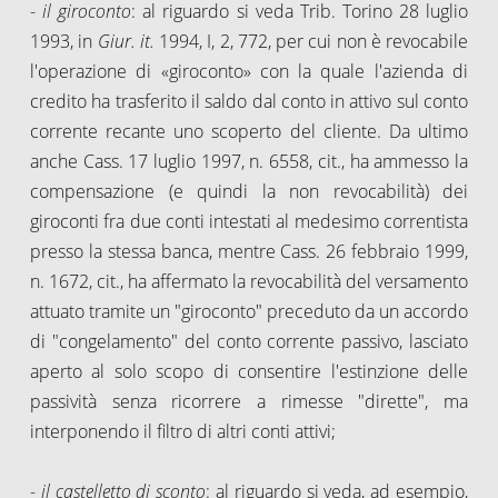
-
il giroconto
: al riguardo si veda Trib. Torino 28 luglio
1993, in
Giur. it.
1994, I, 2, 772, per cui non è revocabile
l'operazione di «giroconto» con la quale l'azienda di
credito ha trasferito il saldo dal conto in attivo sul conto
corrente recante uno scoperto del cliente. Da ultimo
anche Cass. 17 luglio 1997, n. 6558, cit., ha ammesso la
compensazione (e quindi la non revocabilità) dei
giroconti fra due conti intestati al medesimo correntista
presso la stessa banca, mentre Cass. 26 febbraio 1999,
n. 1672, cit., ha affermato la revocabilità del versamento
attuato tramite un "giroconto" preceduto da un accordo
di "congelamento" del conto corrente passivo, lasciato
aperto al solo scopo di consentire l'estinzione delle
passività senza ricorrere a rimesse "dirette", ma
interponendo il filtro di altri conti attivi;
-
il castelletto di sconto
: al riguardo si veda, ad esempio,