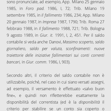
sono pronunciate, ad esempio, App. Milano 25 gennaio
1985, in
Foro pad.
1986, I, 72; Trib. Milano 19
settembre 1985, in
Il fallimento
1986, 234; App. Milano
20 gennaio 1987, in
Impresa
1987, 1790; Trib. Roma 27
febbraio 1988, in
Il fallimento
1988, 721; Trib. Bologna
9 agosto 1989, in
Giur. it.
1991, I, 2, 451. Per il saldo
contabile si veda anche Danovi,
Massimo scoperto, saldo
giornaliero, saldo per valuta, sconfinamenti: nuove
traiettorie delle iniziative fallimentari sui conti correnti
bancari,
in
Giur. comm.
1986, I, 903).
Secondo altri, il criterio del saldo contabile non è
utilizzabile, poiché, nel caso in cui siano versati assegni,
ad esempio, il versamento è effettuato «salvo buon
fine», e quindi non rifletterebbe esattamente la
disponibilità del correntista (ed è la
disponibilità
il
criterio per stabilire se un conto sia coperto o