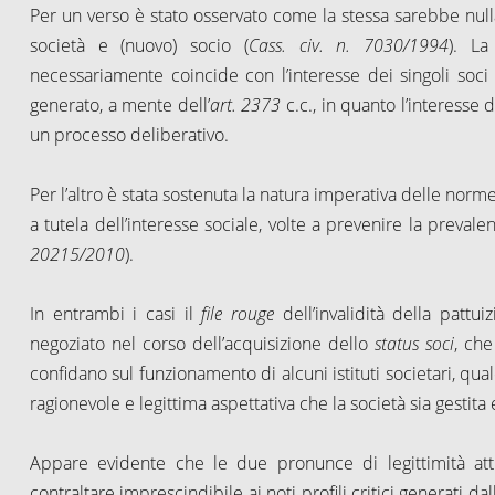
Per un verso è stato osservato come la stessa sarebbe nulla
società e (nuovo) socio (
Cass. civ. n. 7030/1994
). La
necessariamente coincide con l’interesse dei singoli soci
generato, a mente dell’
art. 2373
c.c., in quanto l’interesse 
un processo deliberativo.
Per l’altro è stata sostenuta la natura imperativa delle norm
a tutela dell’interesse sociale, volte a prevenire la prevalen
20215/2010
).
In entrambi i casi il
file rouge
dell’invalidità della patt
negoziato nel corso dell’acquisizione dello
status soci
, che
confidano sul funzionamento di alcuni istituti societari, qual
ragionevole e legittima aspettativa che la società sia gesti
Appare evidente che le due pronunce di legittimità attrib
contraltare imprescindibile ai noti profili critici generati d