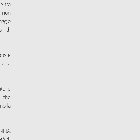
e tra
e non
aggio
ri di
poste
iv. n.
ato e
i che
ano la
lità,
età di