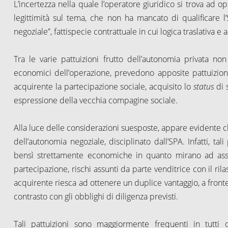
L’incertezza nella quale l’operatore giuridico si trova ad o
legittimità sul tema, che non ha mancato di qualificare l’
negoziale”, fattispecie contrattuale in cui logica traslativa e 
Tra le varie pattuizioni frutto dell’autonomia privata non
economici dell’operazione, prevedono apposite pattuizioni 
acquirente la partecipazione sociale, acquisito lo
status
di 
espressione della vecchia compagine sociale.
Alla luce delle considerazioni suesposte, appare evidente ch
dell’autonomia negoziale, disciplinato dall’SPA. Infatti, tal
bensì strettamente economiche in quanto mirano ad assic
partecipazione, rischi assunti da parte venditrice con il rila
acquirente riesca ad ottenere un duplice vantaggio, a fro
contrasto con gli obblighi di diligenza previsti.
Tali pattuizioni sono maggiormente frequenti in tutti q