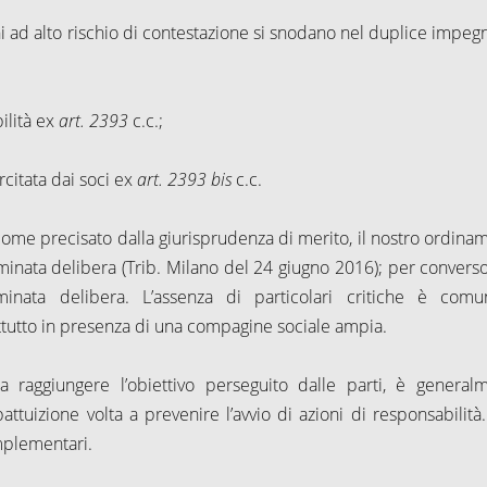
ni ad alto rischio di contestazione si snodano nel duplice impeg
ilità ex
art. 2393
c.c.;
rcitata dai soci ex
art. 2393 bis
c.c.
come precisato dalla giurisprudenza di merito, il nostro ordina
minata delibera (Trib. Milano del 24 giugno 2016); per convers
inata delibera. L’assenza di particolari critiche è com
attutto in presenza di una compagine sociale ampia.
 raggiungere l’obiettivo perseguito dalle parti, è general
attuizione volta a prevenire l’avvio di azioni di responsabilità.
omplementari.