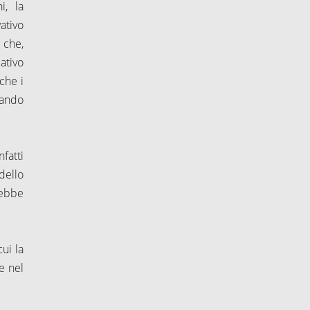
i, la
ativo
 che,
ativo
che i
uando
nfatti
dello
rebbe
ui la
e nel