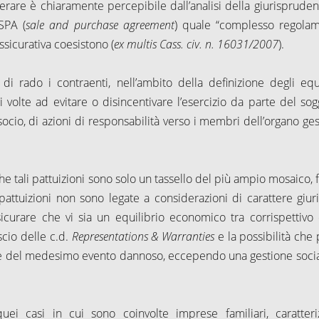
perare è chiaramente percepibile dall’analisi della giurispruden
SPA (
sale and purchase agreement
) quale “complesso regola
assicurativa coesistono (
ex multis
Cass. civ. n. 16031/2007
).
 di rado i contraenti, nell’ambito della definizione degli equi
volte ad evitare o disincentivare l’esercizio da parte del sog
socio, di azioni di responsabilità verso i membri dell’organo ges
e tali pattuizioni sono solo un tassello del più ampio mosaico, f
i pattuizioni non sono legate a considerazioni di carattere giuri
urare che vi sia un equilibrio economico tra corrispettivo 
scio delle c.d.
Representations & Warranties
e la possibilità che 
nte del medesimo evento dannoso, eccependo una gestione socia
uei casi in cui sono coinvolte imprese familiari, caratteri