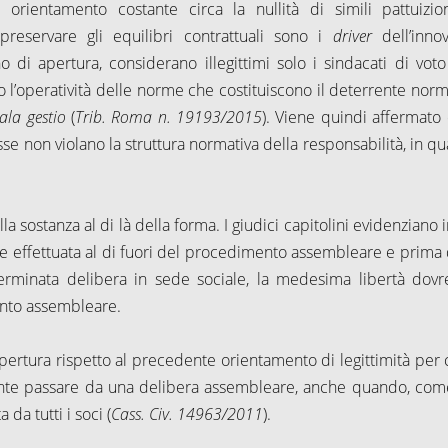
rientamento costante circa la nullità di simili pattuizion
 preservare gli equilibri contrattuali sono i
driver
dell’innov
 di apertura, considerano illegittimi solo i sindacati di voto
 l’operatività delle norme che costituiscono il deterrente norm
la gestio
(
Trib. Roma n. 19193/2015
). Viene quindi affermato 
sse non violano la struttura normativa della responsabilità, in q
a sostanza al di là della forma. I giudici capitolini evidenziano i
 effettuata al di fuori del procedimento assembleare e prima 
eterminata delibera in sede sociale, la medesima libertà dov
mento assembleare.
apertura rispetto al precedente orientamento di legittimità per c
mente passare da una delibera assembleare, anche quando, com
da tutti i soci (
Cass. Civ. 14963/2011
).