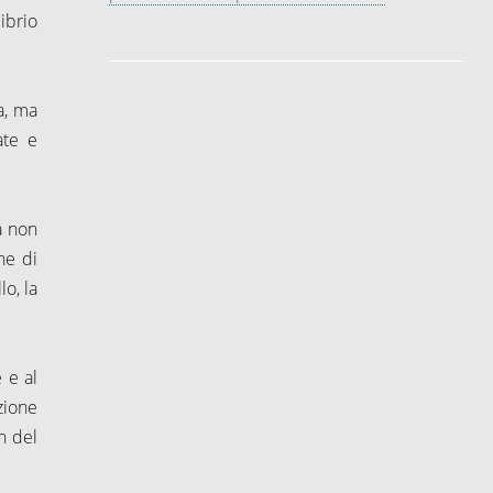
ibrio
a, ma
ate e
a non
ne di
lo, la
 e al
zione
n del