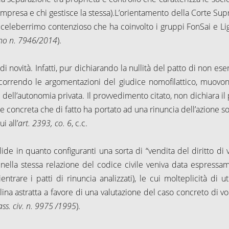
d’impresa e chi gestisce la stessa).L’orientamento della Corte Su
l celeberrimo contenzioso che ha coinvolto i gruppi FonSai e Lig
ano n. 7946/2014
).
 novità. Infatti, pur dichiarando la nullità del patto di non eser
percorrendo le argomentazioni del giudice nomofilattico, muovo
dell’autonomia privata. Il provvedimento citato, non dichiara il 
ne concreta che di fatto ha portato ad una rinuncia dell’azione s
i all’
art. 2393, co. 6
, c.c.
ide in quanto configuranti una sorta di “vendita del diritto di v
ella stessa relazione del codice civile veniva data espressa
entrare i patti di rinuncia analizzati), le cui molteplicità di ut
ina astratta a favore di una valutazione del caso concreto di vol
ass. civ. n. 9975 /1995
).