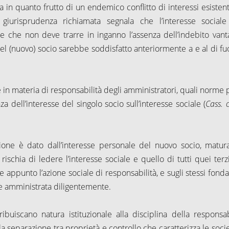
 in quanto frutto di un endemico conflitto di interessi esistent
 giurisprudenza richiamata segnala che l’interesse social
 e che non deve trarre in inganno l’assenza dell’indebito vant
del (nuovo) socio sarebbe soddisfatto anteriormente a e al di fuo
e in materia di responsabilità degli amministratori, quali norme 
za dell’interesse del singolo socio sull’interesse sociale (
Cass. c
uizione è dato dall’interesse personale del nuovo socio, matur
 rischia di ledere l’interesse sociale e quello di tutti quei terz
e appunto l’azione sociale di responsabilità, e sugli stessi fond
ta e amministrata diligentemente.
uiscano natura istituzionale alla disciplina della responsabi
alla separazione tra proprietà e controllo che caratterizza le soci