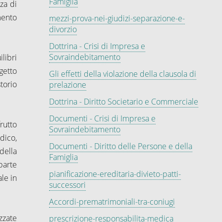
Famiglia
za di
mento
mezzi-prova-nei-giudizi-separazione-e-
divorzio
Dottrina - Crisi di Impresa e
Sovraindebitamento
libri
getto
Gli effetti della violazione della clausola di
torio
prelazione
Dottrina - Diritto Societario e Commerciale
Documenti - Crisi di Impresa e
rutto
Sovraindebitamento
dico,
Documenti - Diritto delle Persone e della
della
Famiglia
parte
pianificazione-ereditaria-divieto-patti-
le in
successori
Accordi-prematrimoniali-tra-coniugi
zzate
prescrizione-responsabilita-medica