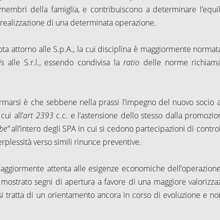
i membri della famiglia, e contribuiscono a determinare l’equil
a realizzazione di una determinata operazione.
ota attorno alle S.p.A., la cui disciplina è maggiormente normat
is
alle S.r.l., essendo condivisa la
ratio
delle norme richiam
ermarsi è che sebbene nella prassi l’impegno del nuovo socio 
ui all’
art 2393
c.c. e l’astensione dello stesso dalla promozio
be”
all’intero degli SPA in cui si cedono partecipazioni di control
plessità verso simili rinunce preventive.
maggiormente attenta alle esigenze economiche dell’operazione
 ha mostrato segni di apertura a favore di una maggiore valorizza
, si tratta di un orientamento ancora in corso di evoluzione e no