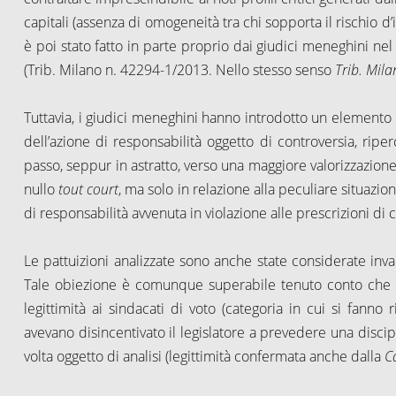
capitali (assenza di omogeneità tra chi sopporta il rischio 
è poi stato fatto in parte proprio dai giudici meneghini ne
(Trib. Milano n. 42294-1/2013. Nello stesso senso
Trib. Mil
Tuttavia, i giudici meneghini hanno introdotto un elemento di
dell’azione di responsabilità oggetto di controversia, ri
passo, seppur in astratto, verso una maggiore valorizzazione 
nullo
tout court
, ma solo in relazione alla peculiare situazio
di responsabilità avvenuta in violazione alle prescrizioni di cu
Le pattuizioni analizzate sono anche state considerate inval
Tale obiezione è comunque superabile tenuto conto che n
legittimità ai sindacati di voto (categoria in cui si fanno ri
avevano disincentivato il legislatore a prevedere una discipl
volta oggetto di analisi (legittimità confermata anche dalla
C