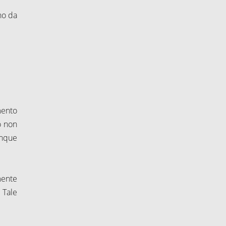
no da
mento
o non
unque
mente
 Tale