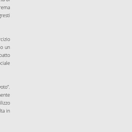
prema
resti
cizio
no un
patto
ociale
oto”.
mente
ilizzo
ta in