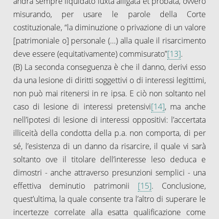
andrà sempre liquidato iuxta alligata et probata, ovvero
misurando, per usare le parole della Corte
costituzionale, “la diminuzione o privazione di un valore
[patrimoniale o] personale (...) alla quale il risarcimento
deve essere (equitativamente) commisurato”
[13]
.
(B) La seconda conseguenza è che il danno, derivi esso
da una lesione di diritti soggettivi o di interessi legittimi,
non può mai ritenersi in re ipsa. E ciò non soltanto nel
caso di lesione di interessi pretensivi
[14]
, ma anche
nell’ipotesi di lesione di interessi oppositivi: l’accertata
illiceità della condotta della p.a. non comporta, di per
sé, l’esistenza di un danno da risarcire, il quale vi sarà
soltanto ove il titolare dell’interesse leso deduca e
dimostri - anche attraverso presunzioni semplici - una
effettiva deminutio patrimonii
[15]
. Conclusione,
quest’ultima, la quale consente tra l’altro di superare le
incertezze correlate alla esatta qualificazione come