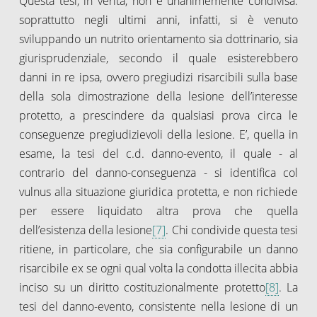
Questa tesi, in verità, non è unanimemente condivisa:
soprattutto negli ultimi anni, infatti, si è venuto
sviluppando un nutrito orientamento sia dottrinario, sia
giurisprudenziale, secondo il quale esisterebbero
danni in re ipsa, ovvero pregiudizi risarcibili sulla base
della sola dimostrazione della lesione dell’interesse
protetto, a prescindere da qualsiasi prova circa le
conseguenze pregiudizievoli della lesione. E’, quella in
esame, la tesi del c.d. danno-evento, il quale - al
contrario del danno-conseguenza - si identifica col
vulnus alla situazione giuridica protetta, e non richiede
per essere liquidato altra prova che quella
dell’esistenza della lesione
[7]
. Chi condivide questa tesi
ritiene, in particolare, che sia configurabile un danno
risarcibile ex se ogni qual volta la condotta illecita abbia
inciso su un diritto costituzionalmente protetto
[8]
. La
tesi del danno-evento, consistente nella lesione di un