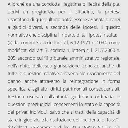
Allorché da una condotta illegittima o illecita della p.a.
derivi un pregiudizio per il cittadino, la pretesa
risarcitoria di quest’ultimo potrà essere azionata dinanzi
a giudici diversi, a seconda delle ipotesi. Il quadro
normativo che disciplina il riparto di tali ipotesi risulta:
(a) dai commi 3 e 4 dell’art. 7 l. 6.12.1971 n. 1034, come
modificati dall’art. 7, comma 1, lettera c, l. 21.7.2000 n.
205, secondo cui “il tribunale amministrativo regionale,
nell'ambito della sua giurisdizione, conosce anche di
tutte le questioni relative all'eventuale risarcimento del
danno, anche attraverso la reintegrazione in forma
specifica, e agli altri diritti patrimoniali consequenziali.
Restano riservate all'autorità giudiziaria ordinaria le
questioni pregiudiziali concernenti lo stato e la capacità
dei privati individui, salvo che si tratti della capacità di
stare in giudizio, e la risoluzione dell'incidente di falso”;
(b) dall’art. 35, comma 1, d. lgs. 31.3.1998 n. 80, il quale