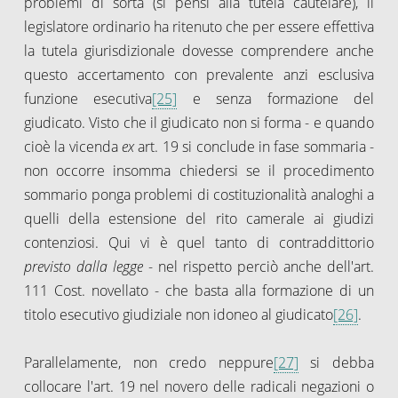
problemi di sorta (si pensi alla tutela cautelare), il
legislatore ordinario ha ritenuto che per essere effettiva
la tutela giurisdizionale dovesse comprendere anche
questo accertamento con prevalente anzi esclusiva
funzione esecutiva
[25]
e senza formazione del
giudicato. Visto che il giudicato non si forma - e quando
cioè la vicenda
ex
art. 19 si conclude in fase sommaria -
non occorre insomma chiedersi se il procedimento
sommario ponga problemi di costituzionalità analoghi a
quelli della estensione del rito camerale ai giudizi
contenziosi. Qui vi è quel tanto di contraddittorio
previsto dalla legge
- nel rispetto perciò anche dell'art.
111 Cost. novellato - che basta alla formazione di un
titolo esecutivo giudiziale non idoneo al giudicato
[26]
.
Parallelamente, non credo neppure
[27]
si debba
collocare l'art. 19 nel novero delle radicali negazioni o