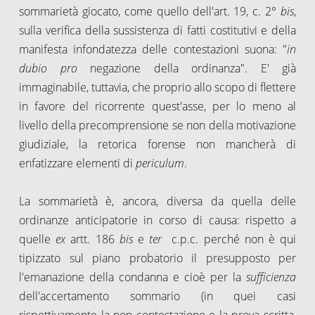
sommarietà giocato, come quello dell'art. 19, c. 2°
bis
,
sulla verifica della sussistenza di fatti costitutivi e della
manifesta infondatezza delle contestazioni suona: "
in
dubio pro
negazione della ordinanza". E' già
immaginabile, tuttavia, che proprio allo scopo di flettere
in favore del ricorrente quest'asse, per lo meno al
livello della precomprensione se non della motivazione
giudiziale, la retorica forense non mancherà di
enfatizzare elementi di
periculum
.
La sommarietà è, ancora, diversa da quella delle
ordinanze anticipatorie in corso di causa: rispetto a
quelle
ex
artt. 186
bis
e
ter
c.p.c. perché non è qui
tipizzato sul piano probatorio il presupposto per
l'emanazione della condanna e cioè per la
sufficienza
dell'accertamento sommario (in quei casi
rispettivamente la non contestazione e la prova scritta,