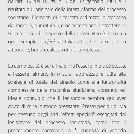
dall'art. 19 del D. lgs. n. 5 del 17 gennaio 2003 è il
risultato più originale della intera riforma del processo
societario. Elementi di ricercata arditezza lo staccano
dai modelli, pur intuibili, e ne accentuano il carattere di
scommessa sulle risposte della prassi. Non è insomma
quel semplice
référé
all'italiana
[1]
che ci si poteva
attendere, bensì qualcosa di più complesso.
La complessità è sul crinale: fra l'essere fine a sé stessa,
e l'essere, almeno in misura apprezzabile, utile alle
strategie di tutela del singolo come alla funzionalità
complessiva della macchina giudiziaria; consueto ed
ideale connubio che il legislatore sembra qui aver
avuto di mira in modo pressante. Presto per dirlo. Ma
per nessuno degli altri "effetti speciali" escogitati dal
legislatore del processo societario, come per il
procedimento sommario, vi è curiosità di vederlo