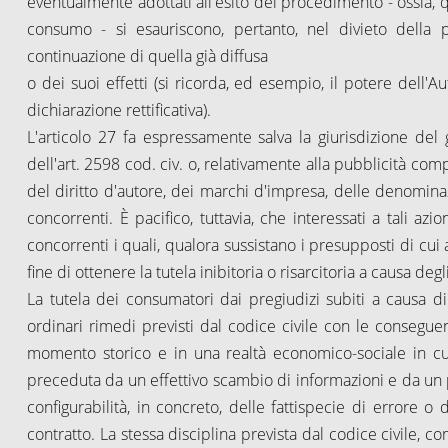
eventualmente adottati all'esito del procedimento - ossia, que
consumo - si esauriscono, pertanto, nel divieto della 
continuazione di quella già diffusa
o dei suoi effetti (si ricorda, ed esempio, il potere dell'
dichiarazione rettificativa).
L'articolo 27 fa espressamente salva la giurisdizione del
dell'art. 2598 cod. civ. o, relativamente alla pubblicità comp
del diritto d'autore, dei marchi d'impresa, delle denominazio
concorrenti. È pacifico, tuttavia, che interessati a tali az
concorrenti i quali, qualora sussistano i presupposti di cui a
fine di ottenere la tutela inibitoria o risarcitoria a causa d
La tutela dei consumatori dai pregiudizi subiti a causa di
ordinari rimedi previsti dal codice civile con le conseguenti
momento storico e in una realtà economico-sociale in cui 
preceduta da un effettivo scambio di informazioni e da un
configurabilità, in concreto, delle fattispecie di errore o
contratto. La stessa disciplina prevista dal codice civile, 