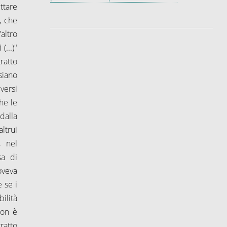
ttare
, che
altro
(...)"
tratto
siano
versi
he le
dalla
altrui
, nel
sa di
oveva
 se i
ilità
non è
ratto