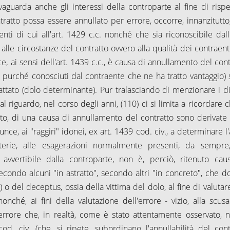
lvaguarda anche gli interessi della controparte al fine di rispe
ontratto possa essere annullato per errore, occorre, innanzitutto
ti di cui all'art. 1429 c.c. nonché che sia riconoscibile dall'
 alle circostanze del contratto ovvero alla qualità dei contraenti 
vece, ai sensi dell'art. 1439 c.c., è causa di annullamento del con
o purché conosciuti dal contraente che ne ha tratto vantaggio) 
trattato (dolo determinante). Pur tralasciando di menzionare i di
 riguardo, nel corso degli anni, (110) ci si limita a ricordare c
reto, di una causa di annullamento del contratto sono derivate 
ce, ai "raggiri" idonei, ex art. 1439 cod. civ., a determinare l'
terie, alle esagerazioni normalmente presenti, da sempre
vvertibile dalla controparte, non è, perciò, ritenuto cau
econdo alcuni "in astratto", secondo altri "in concreto", che d
 del deceptus, ossia della vittima del dolo, al fine di valutare
nché, ai fini della valutazione dell'errore - vizio, alla scusab
n errore che, in realtà, come è stato attentamente osservato, 
od. civ. (che, si ripete, subordinano l'annullabilità del cont