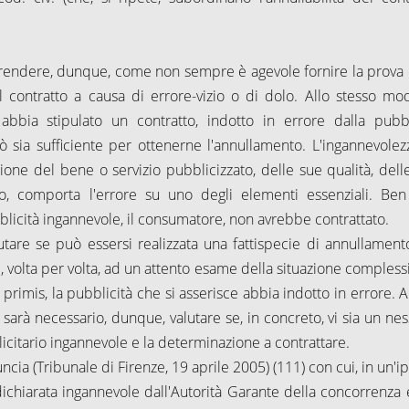
prendere, dunque, come non sempre è agevole fornire la prova 
el contratto a causa di errore-vizio o di dolo. Allo stesso mod
bbia stipulato un contratto, indotto in errore dalla pubbl
ò sia sufficiente per ottenerne l'annullamento. L'ingannevolezz
zione del bene o servizio pubblicizzato, delle sue qualità, dell
vvero, comporta l'errore su uno degli elementi essenziali. Be
pubblicità ingannevole, il consumatore, non avrebbe contrattato.
alutare se può essersi realizzata una fattispecie di annullament
 volta per volta, ad un attento esame della situazione complessi
primis, la pubblicità che si asserisce abbia indotto in errore. Al
sarà necessario, dunque, valutare se, in concreto, vi sia un nes
bblicitario ingannevole e la determinazione a contrattare.
ia (Tribunale di Firenze, 19 aprile 2005) (111) con cui, in un'ip
dichiarata ingannevole dall'Autorità Garante della concorrenza 