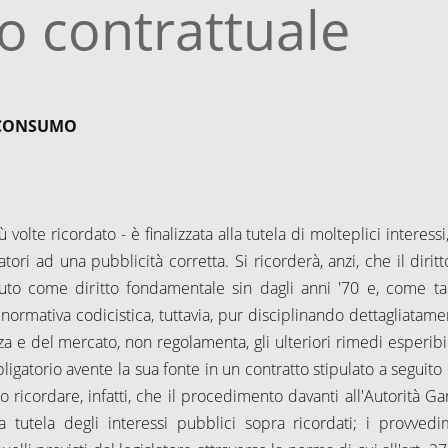
o contrattuale
L CONSUMO
olte ricordato - è finalizzata alla tutela di molteplici interessi,
ori ad una pubblicità corretta. Si ricorderà, anzi, che il diritt
uto come diritto fondamentale sin dagli anni '70 e, come tal
normativa codicistica, tuttavia, pur disciplinando dettagliatamen
 e del mercato, non regolamenta, gli ulteriori rimedi esperibil
igatorio avente la sua fonte in un contratto stipulato a seguito 
 ricordare, infatti, che il procedimento davanti all'Autorità Ga
utela degli interessi pubblici sopra ricordati; i provvedi