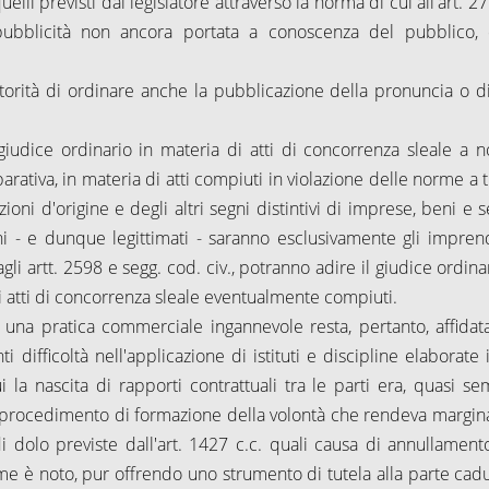
lli previsti dal legislatore attraverso la norma di cui all'art. 2
pubblicità non ancora portata a conoscenza del pubblico, 
Autorità di ordinare anche la pubblicazione della pronuncia o d
 giudice ordinario in materia di atti di concorrenza sleale a 
arativa, in materia di atti compiuti in violazione delle norme a 
ni d'origine e degli altri segni distintivi di imprese, beni e se
ioni - e dunque legittimati - saranno esclusivamente gli imprend
gli artt. 2598 e segg. cod. civ., potranno adire il giudice ordina
egli atti di concorrenza sleale eventualmente compiuti.
 una pratica commerciale ingannevole resta, pertanto, affidata
 difficoltà nell'applicazione di istituti e discipline elaborate 
la nascita di rapporti contrattuali tra le parti era, quasi se
 procedimento di formazione della volontà che rendeva margina
 di dolo previste dall'art. 1427 c.c. quali causa di annullament
come è noto, pur offrendo uno strumento di tutela alla parte cadu