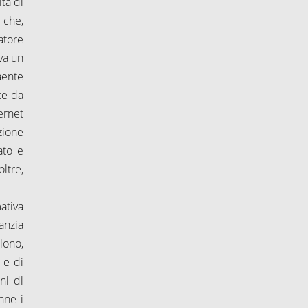
tà di
 che,
atore
va un
aente
te da
ternet
zione
ato e
ltre,
ativa
ranzia
iono,
 e di
ni di
nne i