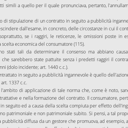
atti simili a quello per il quale pronunciava, pertanto, l'annull
 di stipulazione di un contratto in seguito a pubblicità inganne
escindere dall'esame, in concreto, delle circostanze in cui il con
oprattutto, se i raggiri, le reticenze, le omissioni poste in e
a scelta economica del consumatore (115).
siano stati tali da determinare il consenso ma abbiano causa
 che sarebbero state pattuite senza i predetti raggiri il contra
ni (dolo incidente; art. 1440 c.c.).
rattato in seguito a pubblicità ingannevole è quello dell'azion
art. 1337 c.c.
eso l'ambito di applicazione di tale norma che, come è noto, san
trattative e nella formazione del contratto. Il consumatore, pert
 in seguito ed a causa della scelta compiuta per effetto dell'in
o patrimoniale e non patrimoniale subito. Si pensi, a tal propo
a pubblicità diffusa da un gestore che promuova, ad esempio, 