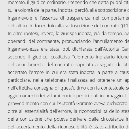
mercato, il giudice ordinario, ritenendo che detta pubblic
sulla volontà della parte, indotta, perciò, alla sottoscrizione
ingannevole e l'assenza di trasparenza nel comportamen
dell'attore inducendolo alla sottoscrizione del contratto"(11
In altre ipotesi, invero, la giurisprudenza, già da tempo,
operandi del contraente, pronunciando l'annullamento del c
ingannevolezza era stata, poi, dichiarata dall'Autorità G
secondo il giudice, costituiva "elemento indiziario ido
dell'annullamento del contratto stipulato a seguito di tat
accertato l'errore in cui era stata indotta la parte a ca
particolare, nella telefonata finalizzata ad ottenere 
nell'effettiva consegna di quest'ultimo con la contestuale 
aggiornamenti dei volumi enciclopedici dati in omaggio. Il g
provvedimento con cui l'Autorità Garante aveva dichiarato i
oltre all'essenzialità dell'errore, la riconoscibilità dello
della confusione che poteva derivare dalle circostanze in cui
dell'accertamento della riconoscibilità, è stato attribuit