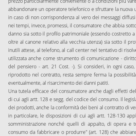
prezzo particolarmente conveniente o a condizioni più vantagg
abbandonare un operatore telefonico e sfruttare la nuova ut
in caso di non corrispondenza al vero dei messaggi diffusi
nei tempi, invece, promessi, il consumatore che abbia sottos
danno sia sotto il profilo patrimoniale (essendo costretto a
oltre al canone relativo alla vecchia utenza) sia sotto il pr
inutili attese, al telefono, al call center nel tentativo di ris
utilizzata anche come strumento di comunicazione - diritto,
del pensiero - art. 21 Cost. -). Si consideri, in ogni ca
riprodotto nel contratto, resta sempre ferma la possibilità 
eventualmente, al risarcimento dei danni patiti.
Una tutela efficace del consumatore anche dagli effetti del
di cui agli artt. 128 e segg. del codice del consumo. Il legisla
dei prodotti, anche la conformità dei beni al contratto di v
in particolare, le disposizioni di cui agli artt. 128-130 ap
somministrazione nonché quelli di appalto, di opera e tutt
consumo da fabbricare o produrre" (art. 128) che abbian