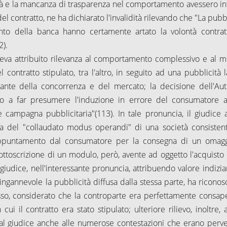
ità e la mancanza di trasparenza nel comportamento avessero inf
 del contratto, ne ha dichiarato l'invalidità rilevando che "La pubb
to della banca hanno certamente artato la volontà contrat
2).
 aveva attribuito rilevanza al comportamento complessivo e al 
ontratto stipulato, tra l'altro, in seguito ad una pubblicità l
arante della concorrenza e del mercato; la decisione dell'Auto
neo a far presumere l'induzione in errore del consumatore ai
e campagna pubblicitaria"(113). In tale pronuncia, il giudice 
usa del "collaudato modus operandi" di una società consistent
un appuntamento dal consumatore per la consegna di un omag
sottoscrizione di un modulo, però, avente ad oggetto l'acquisto 
iudice, nell'interessante pronuncia, attribuendo valore indiziar
ngannevole la pubblicità diffusa dalla stessa parte, ha riconosc
 stesso, considerato che la controparte era perfettamente consap
 il contratto era stato stipulato; ulteriore rilievo, inoltre, ai
o dal giudice anche alle numerose contestazioni che erano perv