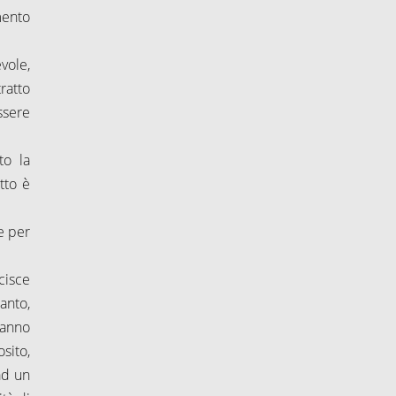
amento
vole,
tratto
ssere
to la
tto è
e per
cisce
anto,
ganno
sito,
ad un