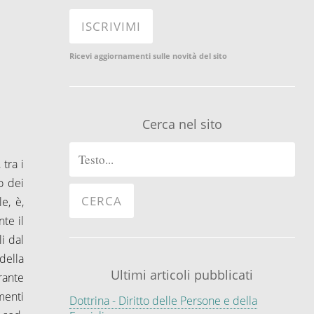
Ricevi aggiornamenti sulle novità del sito
Cerca nel sito
 tra i
o dei
e, è,
te il
i dal
della
Ultimi articoli pubblicati
rante
menti
Dottrina - Diritto delle Persone e della