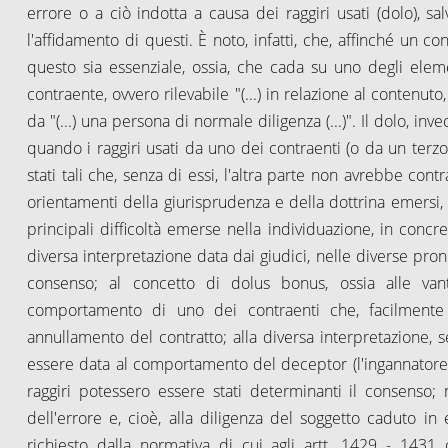
errore o a ciò indotta a causa dei raggiri usati (dolo), sa
l'affidamento di questi. È noto, infatti, che, affinché un c
questo sia essenziale, ossia, che cada su uno degli elemen
contraente, ovvero rilevabile "(...) in relazione al contenuto,
da "(...) una persona di normale diligenza (...)". Il dolo, in
quando i raggiri usati da uno dei contraenti (o da un terz
stati tali che, senza di essi, l'altra parte non avrebbe con
orientamenti della giurisprudenza e della dottrina emersi, al
principali difficoltà emerse nella individuazione, in conc
diversa interpretazione data dai giudici, nelle diverse pronun
consenso; al concetto di dolus bonus, ossia alle van
comportamento di uno dei contraenti che, facilmente a
annullamento del contratto; alla diversa interpretazione, s
essere data al comportamento del deceptor (l'ingannatore) o
raggiri potessero essere stati determinanti il consenso; no
dell'errore e, cioè, alla diligenza del soggetto caduto i
richiesto dalla normativa di cui agli artt. 1429 - 1431 c