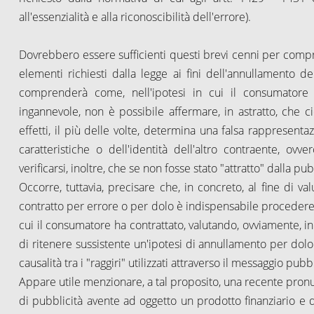
all'essenzialità e alla riconoscibilità dell'errore).
Dovrebbero essere sufficienti questi brevi cenni per com
elementi richiesti dalla legge ai fini dell'annullamento d
comprenderà come, nell'ipotesi in cui il consumatore a
ingannevole, non è possibile affermare, in astratto, che ci
effetti, il più delle volte, determina una falsa rappresenta
caratteristiche o dell'identità dell'altro contraente, o
verificarsi, inoltre, che se non fosse stato "attratto" dalla 
Occorre, tuttavia, precisare che, in concreto, al fine di v
contratto per errore o per dolo è indispensabile procedere,
cui il consumatore ha contrattato, valutando, ovviamente, in 
di ritenere sussistente un'ipotesi di annullamento per dolo 
causalità tra i "raggiri" utilizzati attraverso il messaggio pu
Appare utile menzionare, a tal proposito, una recente pronunc
di pubblicità avente ad oggetto un prodotto finanziario e 