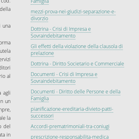
7 cod.
Famiglia
della
mezzi-prova-nei-giudizi-separazione-e-
divorzio
i una
Dottrina - Crisi di Impresa e
Sovraindebitamento
norma
Gli effetti della violazione della clausola di
tutela
prelazione
rvizi
Dottrina - Diritto Societario e Commerciale
itori
Documenti - Crisi di Impresa e
rio al
Sovraindebitamento
Documenti - Diritto delle Persone e della
 agli
Famiglia
in un
pianificazione-ereditaria-divieto-patti-
mpre,
successori
le la
o del
Accordi-prematrimoniali-tra-coniugi
ta in
prescrizione-responsabilita-medica