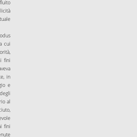
luito
licità
tuale
modus
a cui
rità,
 fini
aveva
e, in
gio e
degli
io al
iuto,
evole
 fini
enute