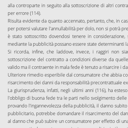
alla controparte in seguito alla sottoscrizione di altri contr
per errore (114).
Risulta evidente da quanto accennato, pertanto, che, in caso
per potersi valutare l'annullabilità per dolo, non si potrà pr
è stato sottoscritto dovendosi tenere in considerazione, s
mediante la pubblicità possano essere state determinanti l
Si ricorda, infine, che laddove, invece, i raggiri non 
sottoscrizione del contratto a condizioni diverse da quelle
valido ma il contraente in mala fede è tenuto a risarcire i dan
Ulteriore rimedio esperibile dal consumatore che abbia cont
risarcimento dei danni da responsabilità precontrattuale ex 
La giurisprudenza, infatti, negli ultimi anni (116), ha est
l'obbligo di buona fede tra le parti nello svolgimento delle 
provando l'ingannevolezza della pubblicità, il danno subito
pubblicitario, potrebbe domandare il risarcimento del dann
al danno che può subire un consumatore per effetto di un