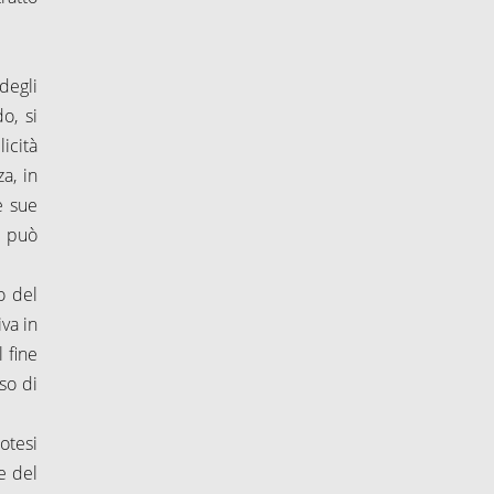
degli
o, si
icità
a, in
e sue
n può
o del
va in
 fine
so di
otesi
e del