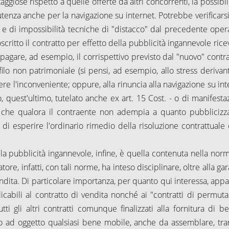
iose rispetto a quelle offerte da altri concorrenti, la possibili
enza anche per la navigazione su internet. Potrebbe verificarsi
 e di impossibilità tecniche di "distacco" dal precedente oper
critto il contratto per effetto della pubblicità ingannevole rice
 pagare, ad esempio, il corrispettivo previsto dal "nuovo" contr
ofilo non patrimoniale (si pensi, ad esempio, allo stress derivan
olvere l'inconveniente; oppure, alla rinuncia alla navigazione su in
 quest'ultimo, tutelato anche ex art. 15 Cost. - o di manifesta
so, che qualora il contraente non adempia a quanto pubblicizz
di esperire l'ordinario rimedio della risoluzione contrattuale o
la pubblicità ingannevole, infine, è quella contenuta nella norm
tore, infatti, con tali norme, ha inteso disciplinare, oltre alla ga
endita. Di particolare importanza, per quanto qui interessa, appa
plicabili al contratto di vendita nonché ai "contratti di permuta
i gli altri contratti comunque finalizzati alla fornitura di be
o ad oggetto qualsiasi bene mobile, anche da assemblare, tra